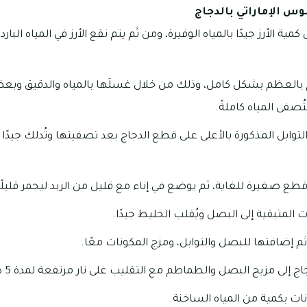
س الإماراتي بالدجاج
مية الأرز جيدًا بالمياه الوفيرة، ومن ثَم يتم نقع الأرز في المياه ال
بالعظم بشكل كامل، وذلك من خلال غسلَها بالمياه والدقيق وبع
تُصفى المياه كاملةً.
ابل المذكورة بالأعلى على قطع الدجاج بعد تصفيتها وتُدلك جيدًا
ع صغيرة للغاية، ثم يوضع في إناء مع قليل من الزبد ليحمر قليلًا
 المتبقية إلى البصل ويُقلب الخليط جيدًا.
م إضافتها للبصل والتوابل، ومزج المكونات معًا.
إلى مزيج البصل والطماطم مع التقليب على نار مرتفعة لمدة 5 دقائق.
نات بكمية من المياه الساخنة.