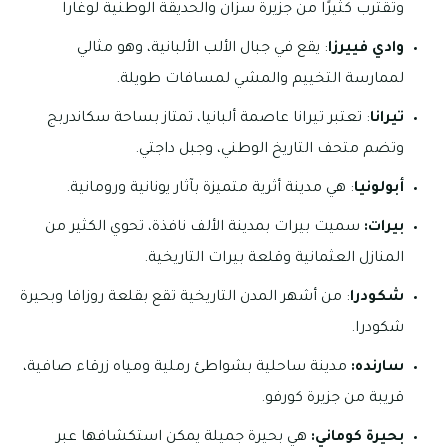
وتقترب كثيرًا من جزيرة سزان والحديقة الوطنية لوغارا
وادي فييرزا
: يقع في جبال الألب الألبانية، وهو مثالي
لممارسة التخييم والمشي لمسافات طويلة.
تيرانا
: تعتبر تيرانا عاصمة ألبانيا، تمتاز بساحة سكاندربج
وتضم متحف التاريخ الوطني، وجبل داجتي.
أبولونيا
: هي مدينة أثرية متميزة بآثار يونانية ورومانية.
بيرات:
سميت بيرات بمدينة الألف نافذة، تحوي الكثير من
المنازل العثمانية وقلعة بيرات التاريخية.
شكودرا
: من أشهر المدن التاريخية تقع بقلعة روزافا وبحيرة
شكودرا.
سارنده:
مدينة ساحلية بشواطئ رملية ومياه زرقاء صافية،
قريبة من جزيرة كورفو.
بحيرة كوماني:
هي بحيرة جميلة يمكن استكشافها عبر