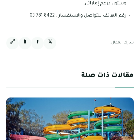
وستون درهم إماراتي.
رقم الهاتف للتواصل والاستفسار : 8422 781 03
🔗
📱
f
𝕏
شارك المقال:
مقالات ذات صلة