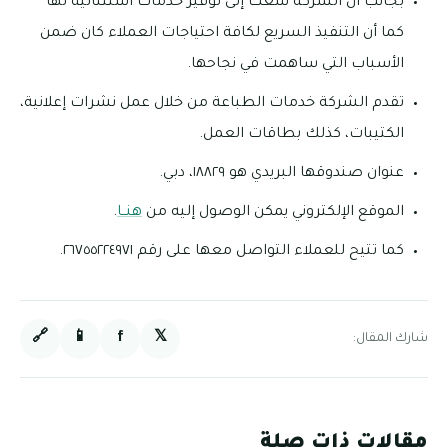
بجانب أن الشركة سعت إلى توفير خدمات استثنائية لها
كما أن التنفيذ السريع لكافة احتياجات العملاء كان ضمن
الأسباب التي ساهمت في نجاحها.
تقدم الشركة خدمات الطباعة من خلال عمل نشرات إعلانية،
الكتيبات، كذلك بطاقات العمل.
عنوان صندوقها البريدي هو ١٨٨٢٩، دبي.
الموقع الإلكتروني يمكن الوصول إليه من
هنــا
.
كما تتيح للعملاء التواصل معها على رقم ٢٦٧٥٥٢٢٤٩٧١.
🔗
📱
f
𝕏
شارك المقال:
مقالات ذات صلة