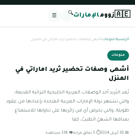
🔍
🇦🇪
زووم
الإمارات
☰
الرئيسية
/
منوعات
/
أشهى وصفات تحضير ثريد اماراتي في المنزل
منوعات
أشهى وصفات تحضير ثريد اماراتي في
المنزل
يُعد الثَريد أحد الوصفات العربية الخليجية التراثية القديمة،
والتي تشتهر دولة الإمارات العربية المتحدة بإعدادها من عقود
طويلة، والتي يحرص أي من زائريها على تناولها للاستمتاع
بمذاقها الشهيّ الطيبّ، كما
📅 30 أبريل 2024
⏱ 5 دقائق قراءة
👁 338 مشاهدة