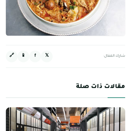
🔗
📱
f
𝕏
شارك المقال:
مقالات ذات صلة