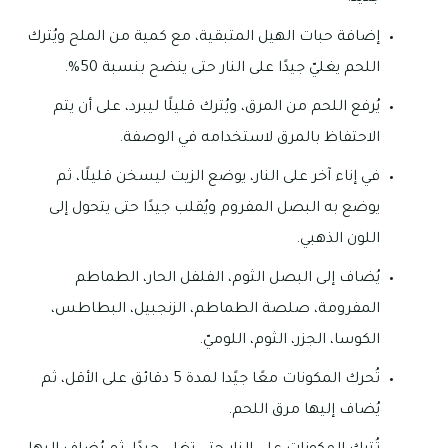
إضافة حبات الهيل المتبقية، مع كمية من الملح ويُترك
اللحم يغليّ جيدًا على النار حتى ينضح بنسبة 50%.
يُرفع اللحم من المرق، ويُترك قليلًا ليبرد، على أن يتم
الاحتفاظ بالمرق لاستخدامه في الوصفة.
في إناء آخر على النار، يوضع الزيت ليسخن قليلًا، ثم
يوضع به البصل المفروم ويُقلب جيدًا حتى يتحول إلى
اللون الذهبي.
يُضاف إلى البصل الثوم، الفلفل الحار، الطماطم
المفرومة، صلصة الطماطم، الزنجبيل، البطاطس،
الكوسا، الجزر، الثوم، اللوميّ.
تُحرك المكونات معًا جيًدا لمدة 5 دقائق على الأقل، ثم
يُضاف إليها مرق اللحم.