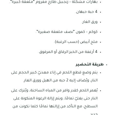
بهارات مشكلة – زنجبيل طازج مفروم “ملعقة كبيرة”.
4 حبة حبهان.
ورق الغار.
كوكم – كمون “نصف ملعقة صغيرة”.
ملح أبيض (حسب الرغبة).
4 أرغفة من الخبز الرقاق أو المرقوق.
طريقة التحضير
يتم وضع قطع اللحم في إناء معدنيّ كبير الحجم على
النار، ويُضاف إليه 2 حبه من الهيل وورق الغار.
يُغمر اللحم كقدر وافر من المياه الساخنة، ويُترك على
النار حتى يغليّ تمامًا، ويتم إزالة الرغوة المتكونة على
السطح، مع التأكد من إزالتها تمامًا كلما تكونت من
جديد.