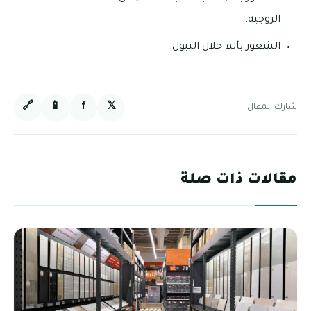
الزوجية.
الشعور بألم خلال التبول.
🔗
📱
f
𝕏
شارك المقال:
مقالات ذات صلة