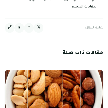
التهابات الجسم.
🔗
📱
f
𝕏
شارك المقال:
مقالات ذات صلة