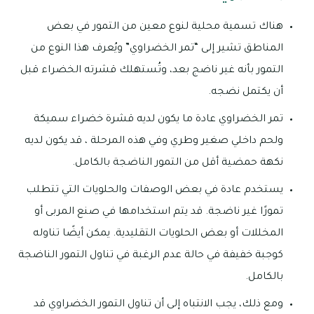
هناك تسمية محلية لنوع معين من التمور في بعض
المناطق تشير إلى “تمر الخضراوي” ويُعرف هذا النوع من
التمور بأنه غير ناضج بعد، وتُستهلك قشرته الخضراء قبل
أن يكتمل نضجه.
تمر الخضراوي عادة ما يكون لديه قشرة خضراء سميكة
ولحم داخلي صغير وطري وفي هذه المرحلة ، قد يكون لديه
نكهة حمضية أقل من التمور الناضجة بالكامل.
يستخدم عادة في بعض الوصفات والحلويات التي تتطلب
تمورًا غير ناضجة. قد يتم استخدامها في صنع المربى أو
المخللات أو بعض الحلويات التقليدية. يمكن أيضًا تناوله
كوجبة خفيفة في حالة عدم الرغبة في تناول التمور الناضجة
بالكامل.
ومع ذلك، يجب الانتباه إلى أن تناول التمور الخضراوي قد