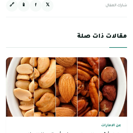
🔗
📱
f
𝕏
شارك المقال:
مقالات ذات صلة
عن الامارات