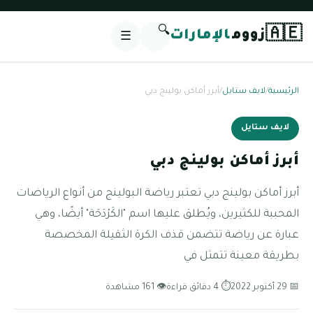
🔍
🇦🇪
زووم
الإمارات
☰
الرئيسية
/
لايف ستايل
/
أبرز أماكن بولينج دبي
لايف ستايل
أبرز أماكن بولينج دبي
أبرز أماكن بولينج دبي تعتبر رياضة البولينج من أنواع الرياضات
المحببة للكثيرين، ويُطلق عليها اسم "الكَرْدَحَة" أيضًا، وهي
عبارة عن رياضة تتضمن قذف الكرة الثقيلة المخصصة
بطريقة معينة تتمثل في
📅 29 أكتوبر 2022
⏱ 4 دقائق قراءة
👁 161 مشاهدة