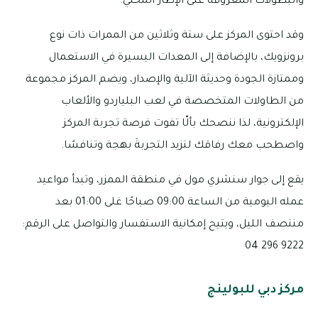
والبطولات المعروفة على الإطار المحلّي.
وقد احتوى المركز على ستة وثلاثين من الممرات ذات نوع
برونزويك، بالإضافة إلى المعدات اليسيرة في الاستعمال
وممتازة الجودة وحديثة الآلية والإصدار، ويضم المركز مجموعة
من الطاولات المتخصصة في لعب البلياردو والألعاب
الإلكترونية، لذا ننصحك بألّا تفوت فرصة تجربة المركز
واصطحب معك رفاقك لتزيد التجربةَ بهجة وتنافسًا.
يقع إلى جوار سنشري مول في منطقة الممزر، وتبدأ مواعيد
عمله اليومية من الساعة 09:00 صباحًا غلى 01:00 بعد
منتصف الليل، ويتيح إمكانية الاستفسار والتواصل على الرقم:
9222 296 04
مركز دبي للبولينج