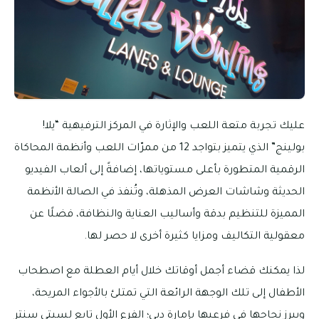
عليك تجربة متعة اللعب والإثارة في المركز الترفيهية “يلا!
بولينج” الذي يتميز بتواجد 12 من ممرّات اللعب وأنظمة المحاكاة
الرقمية المتطورة بأعلى مستوياتها، إضافةً إلى ألعاب الفيديو
الحديثة وشاشات العرض المذهلة، وتُنفذ في الصالة الأنظمة
المميزة للتنظيم بدقة وأساليب العناية والنظافة، فضلًا عن
معقولية التكاليف ومزايا كثيرة أخرى لا حصر لها.
لذا يمكنك قضاء أجمل أوقاتك خلال أيام العطلة مع اصطحاب
الأطفال إلى تلك الوجهة الرائعة التي تمتلئ بالأجواء المريحة،
ويبرز نجاحها في فرعيها بإمارة دبي؛ الفرع الأول تابع لسيتي سنتر