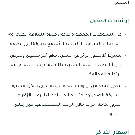
المتميز:
إرشادات الدخول
من السلوكيات المحظورة لدخول منتزه الشارقة الصحراوي
اصطحاب الحيوانات الأليفة، فلا يُسمح بدخولها إلى نطاقه.
يشترط ألا يُصور الزائر في المنتزه، فهو أمر ممنوع، ويحرص
على ألّا يصيب البيئة بالضرر، فذلك مما يوجب عليه غرامة
لارتكابه المخالفة.
ينبغي التأكد من أن وقت ابتداء الرحلة يكون مبكرًا؛ فمنتزه
الشارقة الصحراوي متسع المساحة، لذا يرغب الزوّار في
المرور بكافة أجزائه خلال الرحلة الاستكشافية قبل إغلاق
المنتزه.
أسعار التذاكر