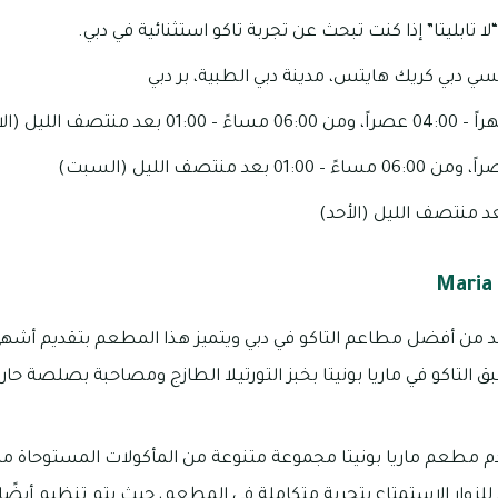
تابليتا” إذا كنت تبحث عن تجربة تاكو استثنائية في دبي.
سي دبي كريك هايتس، مدينة دبي الطبية، بر دبي
حد من أفضل مطاعم التاكو في دبي ويتميز هذا المطعم بتقديم أشهى ا
ق التاكو في ماريا بونيتا بخبز التورتيلا الطازج ومصاحبة بصلصة حا
يقدم مطعم ماريا بونيتا مجموعة متنوعة من المأكولات المستوحاة 
 للزوار الاستمتاع بتجربة متكاملة في المطعم، حيث يتم تنظيم أيضًا