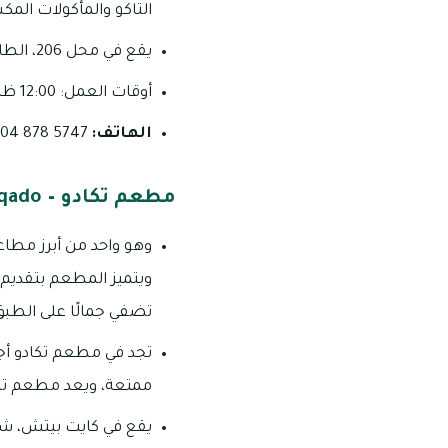
التاكو والمأكولات المك
يقع في محل 206، الطابق الأول، انديكس مول، شارع المستقبل، مركز دبي المالي العالمي
أوقات العمل: 12:00 ظهراً – 09:30 مساءً (يومياً عدا الاثنين)
الهاتف:
5747 878 04
مطعم تكادو – Taqado
وهو واحد من أبرز مطا
ويتميز المطعم بتقديم 
تضفي جمالًا على الطبق
تجد في مطعم تكادو أج
ممتعة، ويعد مطعم تكا
يقع في كايت بيتش، شارع 2D، أم سقيم، ج