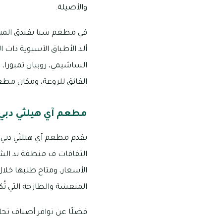
والأصيلة.
في مطعم شبا بفندق الميدا
ألذ الأطباق الآسيوية ذات ال
الساشيمي، روبيان تمبورا، 
الفائق للروعة، ومكان مطعم شبا هو ف
مطعم آي هيلثي دبي
يقدم مطعم آي هيلثي دبي أل
الثقافات ف منطقة ند ال
الأسعار، ومتاح طلبها خلا
المنعشة والطازجة التي تُ
فضلًا عن توافر أصناف تحل