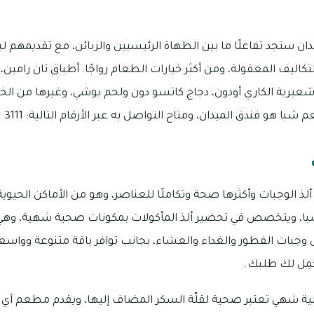
ن ستجد تفاعلًا ما بين الطهاة الرئيسيين والزبائن، مع تقديمهم 
تكاليف المعقولة، ومن أكثر خيارات الطعام رواجًا: أطباق تان رامين، ل
شعيرية الكاري أودون، دجاج كاتسو دون ولحم يوشي، وغيرها من الخيا
ندق الميدان، ومتاح التواصل به عبر الأرقام التالية: 3111 381 04 أو 4040 525 056
ذ الوجبات وأكثرها صحة وتكاملًا للعناصر، وهو من الأماكن الحيوي
شبا، ويتخصص في تحضير ألذ المأكولات بمكونات صحية شهية، و
ل وجبات الفطور والغداء والعشاء، بجانب توافر باقة متنوعة وواس
كمِل لك طلبك.
ية شهي تعتبر صحية لقلّة السكر المضاف إليها، ويقدم مطعم آي ه