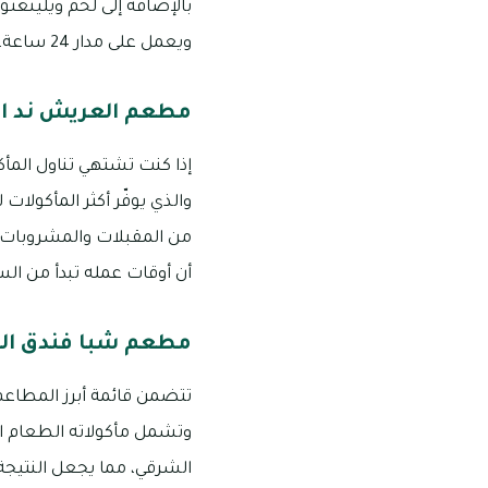
ويعمل على مدار 24 ساعة، ويسمح بإمكانية التواصل من خلال الرقم: 1338 336 04
مطعم العريش ند ا
إذا كنت تشتهي تناول المأ
والذي يوفّر أكثر المأكولا
أن أوقات عمله تبدأ من الساعة 10 صباحًا إلى 11:30 مساءً كل يوم، ورقم التواصل التابع له
مطعم شبا فندق الم
تتضمن قائمة أبرز المطاعم 
وتشمل مأكولاته الطعام ال
الشرقي، مما يجعل النتيجة 