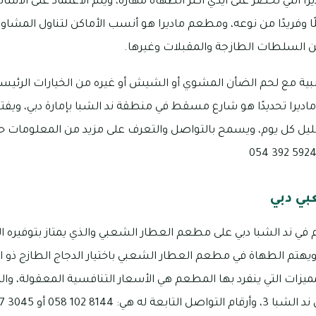
 التي تُحضّر على أيدي أكثر الطهاة مهارة، ويتم الاعتماد على الأسا
ا وفريدًا من نوعه، ومطعم ماديرا هو أنسب الأماكن لتناول المشاو
ن السلطات الطازجة والمقبلات وغيرها.
انبية مع لحم الضأن المشوي أو الشيش أو غيره من الخيارات الرئيس
د منتصف الليل كل يوم، ويسمح بالتواصل والتعرف على مزيد من المعلومات
ي دبي
في ند الشبا دبي على مطعم العطار الشعبي والذي يمتاز بتوفيره الك
يهتم الطهاة في مطعم العطار الشعبي باختيار الدجاج الطازج ذو الج
مميزات التي ينفرد بها المطعم هي الأسعار التنافسية المعقولة، وا
8 102 058 أو 3045 787 054