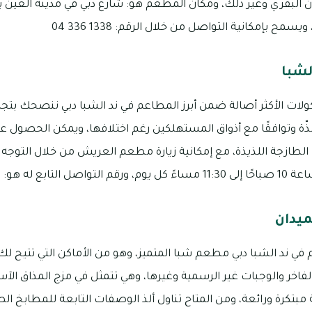
لشبا
كولات الأكثر أصالة ضمن أبرز المطاعم في ند الشبا دبي ننصحك ب
ت لذّة وتوافقًا مع أذواق المستهلكين رغم اختلافها، ويمكن الحصول 
 هو: 2777 232 04
يدان
في ند الشبا دبي مطعم شبا المتميز، وهو من الأماكن التي تتيح لك ت
فاخر والوجبات غير الرسمية وغيرها، وهي تتمثل في مزج المذاق ال
مبتكرة ورائعة، ومن المتاح تناول ألذ الوصفات التابعة للمطابخ الص