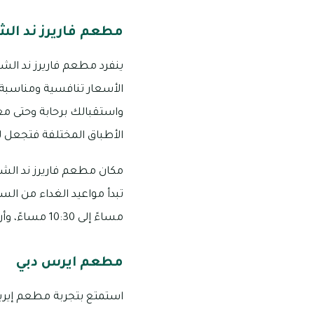
مطعم فاريرز ند الش
ينفرد مطعم فاريرز ند الشبا 
الأسعار تنافسية ومناسبة
واستقبالك برحابة وحتى مغا
الأطباق المختلفة فتجعل 
مساءً إلى 10:30 مساءً، وأرقام التواصل هي: 3111 381 04 أو 4040 525 056
مطعم ايرس دبي
استمتع بتجربة مطعم إيريس