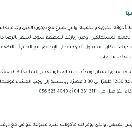
با
بأجوائه الحيوية والجميلة، والتي تمتزج مع ديكوره الأنيق وخدماته الر
 لجميع المستهلكين، وحين زيارتك للمطعم سوف تشعر بالرضا كاملً
درتك المكان بعد تناول ألذ وجبة على الإطلاق، مع العلم أن النكهات
لذتها مضاعفة.
 المذهل، والذي يوفر لك مأكولات كثيرة متنوعة تتوافق مع ذوقك، 