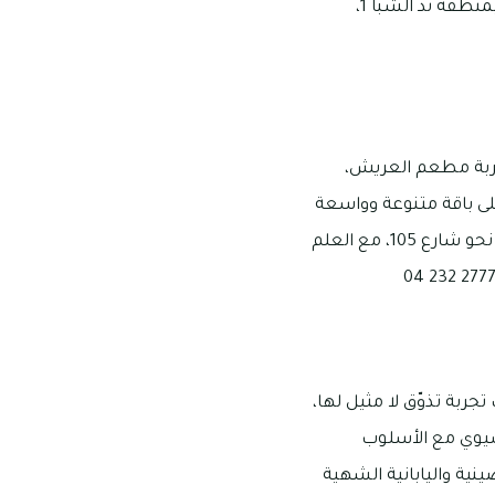
بالإضافة إلى لحم ويلينغتون البقري وغير ذلك، ومكان المطعم هو: شارع دبي في مدينة العين بمنطقة ند الشبا 1،
تجربة مطعم العريش،
على باقة متنوعة وواسعة
من المقبلات والمشروبات الطازجة اللذيذة، مع إمكانية زيارة مطعم العريش من خلال التوجه نحو شارع 105، مع العلم
جربة تذوّق لا مثيل لها،
آسيوي مع الأسلوب
ينية واليابانية الشهية