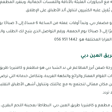
 مع الديكورات المليئة بالأناقة واللمسات الجمالية، وينفرد المطعم با
 يُقبِل عليه الكثيرون لتناول ألذ الأطباق على الإطلاق.
مكان مطعم إيريس دبي هو مضمار
بينما تبدأ من الساعة 1 ظهرًا إلى 3 صباحًا يوم الجمعة، ورقم التواصل الذي يتيح لك ا
المختلفة هو: 1442 951 056
يق العين دبي
جة ضمن أبرز المطاعم في ند الشبا دبي هو مطعم و كافتيريا طريق ا
 القوام الممتاز والرائع والنكهة الفريدة، وتتكامل خدماته التي ترضي
 مكان ممثالي لتجتمع به مع عائلتك وتتناول أشهى الأطباق التقل
 تردد.
في مطعم و كافتيريا طريق العين دبي: البطاطا بعجينة اللحم البقري، 