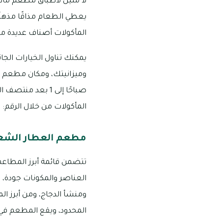
لا مثيل لأطباق مطعم ماديرا
يعطي الطعام مذاقًا مذهلً
المأكولات أصناف عديدة م
يمكنك تناول الخيارات الج
صباحًا إلى 1 بع
المأكولات من خلال الرقم: 5924 392 054
مطعم العطار الشعب
تتضمن قائمة أبرز المطاعم 
العناصر والمكونات جودة، و
ومنشأ الدجاج، ومن أبرز ال
المحدود، ويقع المطعم في ند الشبا 3، وأرقام التواصل التابعة له هي: 144