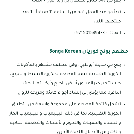
يقع في 547 شارع سلطان بن زايد الأول – الدانة -.
تبدأ مواعيد العمل فيه من الساعة 11 صباحاً : 1 بعد
منتصف الليل.
الهاتف: 971501589433+.
مطعم بونج كوريان Bonga Korean
يقع في مدينة أبوظبي، وهي منطقة تشتهر بالمأكولات
الكورية التقليدية. يتميز المطعم بديكوره البسيط والمريح،
حيث تتميز جدرانه بلون أبيض ناصع وأرضيته بالخشب
الدافئ، مما يؤدي إلى إنشاء أجواء هادئة ومريحة للزوار.
تشمل قائمة المطعم على مجموعة واسعة من الأطباق
الكورية التقليدية، بما في ذلك البيبيمباب والبيبيمباب الحار
والحساء والمقبلات واللحوم والأسماك والأطعمة النباتية
والكثير من الأطباق اللذيذة الأخرى.