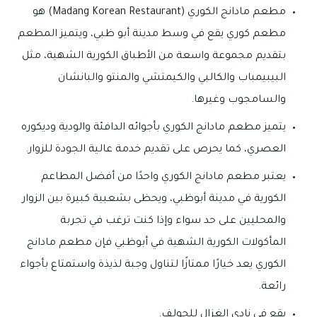
مطعم مادانج الكوري (Madang Korean Restaurant) هو
مطعم كوري يقع في وسط مدينة أبو ظبي، ويتميز المطعم
بتقديم مجموعة واسعة من الأطباق الكورية الشهية، مثل
البيبيمباب والكالبي والكيمتشي والمنتو والبانشان
والسامجوب وغيرها.
يتميز مطعم مادانج الكوري بأجوائه الدافئة والودية وديكوره
العصري، كما يحرص على تقديم خدمة عالية الجودة للزوار.
يعتبر مطعم مادانج الكوري واحدًا من أفضل المطاعم
الكورية في مدينة أبوظبي، ويحظى بشعبية كبيرة بين الزوار
والمحليين على حد سواء وإذا كنت ترغب في تجربة
المأكولات الكورية الشهية في أبوظبي فإن مطعم مادانج
الكوري يعد خيارًا ممتازًا لتناول وجبة لذيذة واستمتاع بأجواء
رائعة.
يقع في نادي الغزال للجولف.