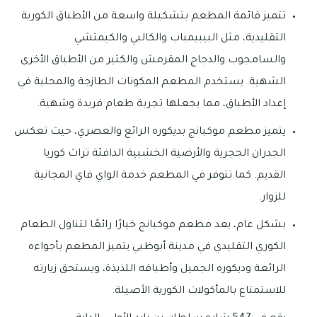
تتميز قائمة المطعم بتشكيلة واسعة من الأطباق الكورية
التقليدية، مثل البيبيمباب والكالبي والكيمتشي
والسامجوب والدجاج المقرمش والكثير من الأطباق الأخرى
الشهية. يستخدم المطعم المكونات الطازجة والمحلية في
إعداد الأطباق، مما يجعلها تجربة طعام فريدة وشهية.
يتميز مطعم موكبانج بديكوره الرائع والعصري، حيث تعكس
الجدران الحجرية والأرضية الخشبية الدافئة تراث كوريا
القديم. كما تتوفر في المطعم خدمة الواي فاي المجانية
للزوار.
بشكل عام، يعد مطعم موكبانج خيارًا رائعًا لتناول الطعام
الكوري التقليدي في مدينة أبوظبي يتميز المطعم بأجواءه
الرائعة وديكوره الجميل وأطباقه اللذيذة، ويستحق زيارته
للاستمتاع بالمأكولات الكورية الأصيلة.