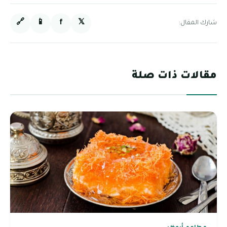
🔗
📱
f
𝕏
شارك المقال:
مقالات ذات صلة