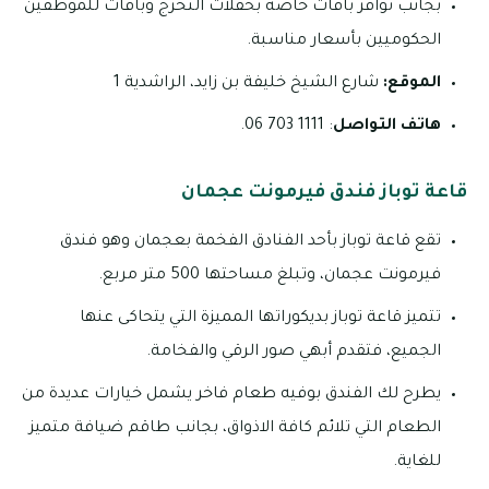
بجانب توافر باقات خاصة بحفلات التخرج وباقات للموظفين
الحكوميين بأسعار مناسبة.
الموقع:
شارع الشيخ خليفة بن زايد، الراشدية 1
هاتف التواصل
: 1111 703 06.
قاعة توباز فندق فيرمونت عجمان
تقع قاعة توباز بأحد الفنادق الفخمة بعجمان وهو فندق
فيرمونت عجمان، وتبلغ مساحتها 500 متر مربع.
تتميز قاعة توباز بديكوراتها المميزة التي يتحاكى عنها
الجميع، فتقدم أبهي صور الرقي والفخامة.
يطرح لك الفندق بوفيه طعام فاخر يشمل خيارات عديدة من
الطعام التي تلائم كافة الاذواق، بجانب طاقم ضيافة متميز
للغاية.