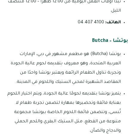
تبدأ أوقات العمل اليومية من 12:00 ظهراً – 12:00 منتصف
الليل.
الهاتف:
4100 407 04
بوتشا – Butcha
بوتشا (Butcha) هو مطعم مشهور في دبي، الإمارات
العربية المتحدة، وهو معروف بتقديمه لحوم عالية الجودة
وتجربة تناول الطعام الرائعة ويعتبر بوتشا واحدًا من
المقاصد الشهيرة لمحبي الستيك واللحوم في المدينة.
يتميز بوتشا بتقديمه لحومًا عالية الجودة، ويتم اختيار اللحوم
بعناية فائقة وتحضيرها بمهارة لتضمن تجربة طعام لا
تُنسى، وتتضمن قائمة اللحوم الخاصة ببوتشا مجموعة
متنوعة من القطع، مثل الستيك البقري واللحم الحملي
والدجاج والضأن.