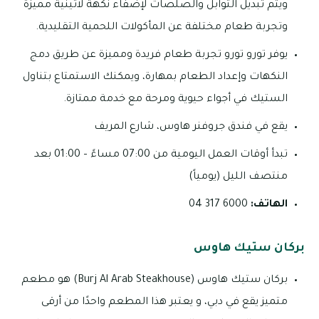
ويتم تبديل التوابل والصلصات لإضفاء نكهة لاتينية مميزة
وتجربة طعام مختلفة عن المأكولات اللحمية التقليدية.
يوفر تورو تورو تجربة طعام فريدة ومميزة عن طريق دمج
النكهات وإعداد الطعام بمهارة، ويمكنك الاستمتاع بتناول
الستيك في أجواء حيوية ومرحة مع خدمة ممتازة.
يقع في فندق جروفنر هاوس، شارع المريف
تبدأ أوقات العمل اليومية من 07:00 مساءً – 01:00 بعد
منتصف الليل (يومياً)
الهاتف:
6000 317 04
بركان ستيك هاوس
بركان ستيك هاوس (Burj Al Arab Steakhouse) هو مطعم
متميز يقع في دبي، و يعتبر هذا المطعم واحدًا من أرقى