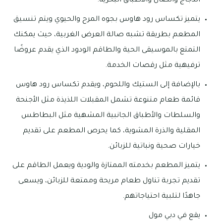
الدجاج والضأن والأطباق البحرية.
يتميز تكساس رود هاوس بجوه المرح والحيوي ويتم تنسيق
المطعم بطريقة تشبه صالة العرض الغربية، حيث يمكنك
التمتع بالموسيقى الحية والطاقم الودود الذي يقدم عروضًا
ترفيهية مثل رقصات الخدمة.
بالإضافة إلى الستيك واللحوم، ويقدم تكساس رود هاوس
قائمة طعام متنوعة تشمل المقبلات اللذيذة مثل الأجنحة
والسلطات والأطباق الجانبية المشهية مثل البطاطس
المقلية والذرة المشوية، كما يحرص المطعم على تقديم
خيارات صحية ونباتية للزبائن.
يتميز المطعم بخدمته الممتازة والودية ويعمل الطاقم على
تقديم تجربة تناول طعام مريحة وممتعة للزبائن، ويسعى
جاهدًا لتلبية احتياجاتهم.
يقع في دبي مول