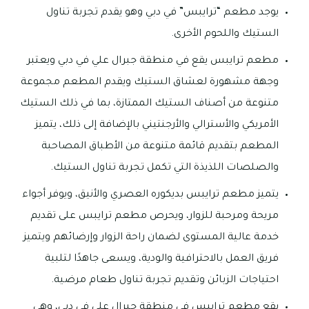
يوجد مطعم “ترايبس” في دبي وهو يقدم تجربة تناول
الستيك واللحوم الأخرى.
مطعم ترايبس يقع في منطقة جبرال علي في دبي ويعتبر
وجهة مشهورة لعشاق الستيك ويقدم المطعم مجموعة
متنوعة من أصناف الستيك الممتازة، بما في ذلك الستيك
الأمريكي والأسترالي والأرجنتيني بالإضافة إلى ذلك، يتميز
المطعم بتقديم قائمة متنوعة من الأطباق المصاحبة
والصلصات اللذيذة التي تكمل تجربة تناول الستيك.
يتميز مطعم ترايبس بديكوره العصري والأنيق، ويوفر أجواء
مريحة ومرحبة للزوار، ويحرص مطعم ترايبس على تقديم
خدمة عالية المستوى لضمان راحة الزوار وإرضائهم ويتميز
فريق العمل بالاحترافية والودية، ويسعى جاهدًا لتلبية
احتياجات الزبائن وتقديم تجربة تناول طعام مرضية.
يقع مطعم ترايبس في منطقة جبرال علي في دبي، وهي