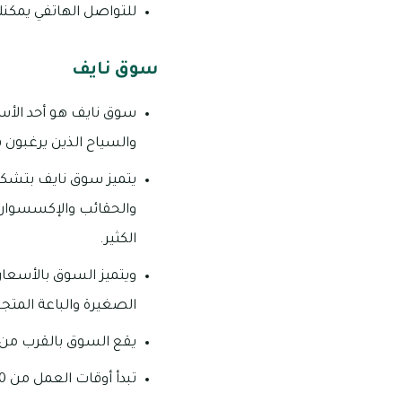
للتواصل الهاتفي يمكنك الاتصال على: 5
سوق نايف
سوق نايف هو أحد الأس
والسياح الذين يرغبون 
يتميز سوق نايف بتشكيل
والحقائب والإكسسوارات
الكثير.
ويتميز السوق بالأسعار 
الصغيرة والباعة المتجو
يقع السوق بالقرب من م
تبدأ أوقات العمل من 09:00 صباحاً – 10:00 مساءً (السبت – الخميس).