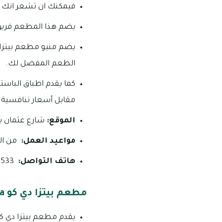
فيمكنك ان تشعر انك تتن
يضم هذا المطعم فريق 
الطعم المفضل لك.
كما يقدم اطباق الباستا
مقابل أسعار تنافسية 
الموقع:
شارع عثمان بن 
مواعيد العمل:
من الساعة 11:30 ص _ الساعة
هاتف التواصل:
97137623533+
مطعم بيتزا دي كو De Rocco’s pizza