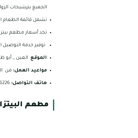
الجميع بترشيحات الزوار
تشمل قائمة الطعام اطي
تجد أسعار مطعم بيتزا دي كو De Rocco’s pizza مرتفعة بعض الشيء ولكنها مناسبة 
.توفير خدمة التوصيل ال
الموقع
: العين _ أبو ظ
مواعيد العمل:
من الساعة 11 ص _ الساعة الواحدة بع
هاتف التواصل:
97180076226+.
مطعم البيتزا الإيطالي