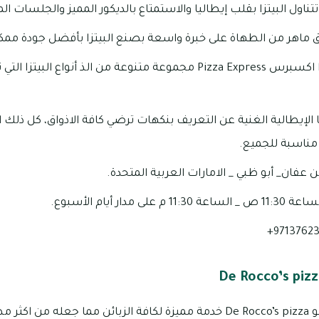
اول البيتزا بقلب إيطاليا والاستمتاع بالديكور المميز والجلسات ا
ماهر من الطهاة على خبرة واسعة بصنع البيتزا بأفضل جودة ممكن
يضم منيو مطعم بيتزا اكسبرس Pizza Express مجموعة متنوعة من الذ أنواع 
 الإيطالية الغنية عن التعريف بنكهات ترضي كافة الاذواق، كل ذلك ا
مناسبة للجميع.
عفان_ أبو ظبي _ الامارات العربية المتحدة.
 11:30 م على مدار أيام الأسبوع.
يقدم مطعم بيتزا دي كو De Rocco’s pizza خدمة مميزة لكافة الزبائن مما ج