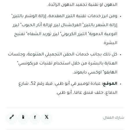
الدهون او تقنية تجميد الدهون الزائدة.
ومن ابرز خدمات تقنية الليزر المقدمة، إزالة الوشم بالليزر’
إزالة الشعر بالليزر’ الفركشنال ليزر لإزالة أثار الحبوب’ ليزر
الاوعية الدموية’ الليزر الكربوني’ ليزر توريد الشفاه’ تفتيح
البشرة.
كل ذلك بجانب خدمات الحقن التجميلي المتنوعة، وجلسات
العناية بالبشرة من خلال استخدام تقنيات فريكونسي’
الهايفو’ اوكسي دايموند.
الموقع:
عيادة لوميير في أبو ظبي: فيلا رقم 52، شارع
الدفاع، خلف فندق غافا، أبو ظبي.
🔗
📱
f
𝕏
شارك المقال: