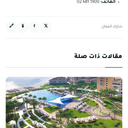
الهاتف:
1900 681 02
🔗
📱
f
𝕏
شارك المقال:
مقالات ذات صلة