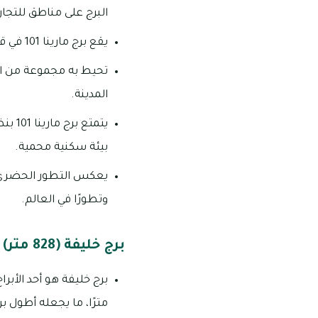
البرج على مناطق للتجار
يقع برج مارينا 101 في قلب منطقة دبي مارينا، وهي منطقة سكنية وتجارية حديثة ومزدهرة.
تحيط به مجموعة من الم
المدينة.
يتمت
بيئة سكنية محمية.
يعكس التطور الحضري وا
وتطورًا في العالم.
برج خليفة (828 متر)
مترًا، ما يجعله أطول بر