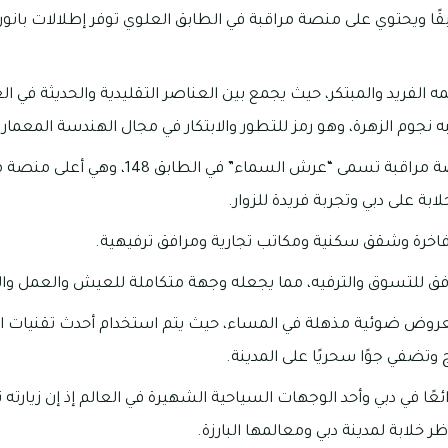
 البرج من 163 طابقًا ويحتوي على منصة مراقبة في الطابق العلوي توفر إطلالات 
ه الفريد والمبتكر، حيث يجمع بين العناصر التقليدية والحديثة في الع
 نجوم الزهرة، وهو رمز للتطور والابتكار في مجال الهندسة المعماري
يتضمن برج خليفة منصة مراقبة تسمى “عرش السماء
بة على دبي وتجربة فريدة للزوار.
فاخرة وشقق سكنية ومكاتب تجارية ومرافق ترفيهية.
رافق للتسوق والترفيه، مما يجعله وجهة متكاملة للعيش والعمل وال
بعروض ضوئية مذهلة في المساء، حيث يتم استخدام أحدث تقنيات 
وتضفي جوًا سحريًا على المدينة.
ئعًا في دبي وأحد الوجهات السياحية الشهيرة في العالم إذ إن زيارته ت
 خلابة لمدينة دبي ومعالمها البارزة.