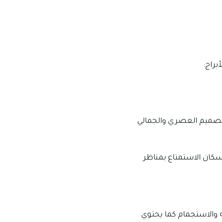
براج:
يعكس التصميم العصري والجمالي
كن للسكان الاستمتاع بمناظر
ه والاستجمام كما يحتوي