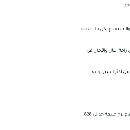
حد.
والاستمتاع بكل ما تقدمه
كان راحة البال والأمان في
ن أكثر المدن روعة
برج خليفة هو أحد الأبراج الشاهقة الأكثر شهرة في دبي ويُعتبر أعلى برج في العالم، ويبلغ ارتفاع برج خليفة حوالي 828