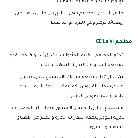
مع وجود الأضواء الخلابة الخاطفة.
أما عن أسعار المطعم فهي تتراوح من مائتي درهم حتى
أربعمائة درهم وهي للفرد الواحد فقط.
مطعم CE La Vi
يتمتع المطعم بتقديم المأكولات الشرق آسيوية، كما يقدم
المطعم المأكولات البحرية الشهية واللذيذة.
من خلال هذا المطعم يمكنك الاستمتاع بتجربة تناول
أطباق سمك القاروس، كما يمكنك تذوق البرغر الشهي
اللذيذ و معه صوص التارتار.
الاستمتاع بتناول الجمبري الآسيوي مضاف له الخضروات،
تجربة النودلز بنكهة البهارات الحارة والكثير من الأطباق
الشهية والمعروفة.