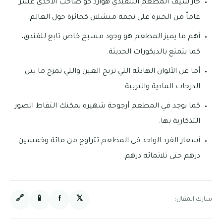
حاز شيف المطعم التنفيذي هوارد كو صاحب الاحدي عشر
عاماّ من الخبرة على نجمة ميشلان كجائزة حول العالم.
أهم ما يميز المطعم هو وجود مسبح خاص تابع للفندق،
كما يتمتع بالديكورات الحديثة.
أما عن الألوان الهادئة التي تريح العين والتي تمزج ما بين
الدرجات المادية والتربية.
كما يوجد في المطعم أرجوحة شهيرة يمكنك التقاط الصور
التذكارية بها.
أسعار الفرد الواحد في المطعم تتراوح من مائة وخمسين
درهم حتى ثلاثمائة درهم.
🔗
📱
f
𝕏
شارك المقال: