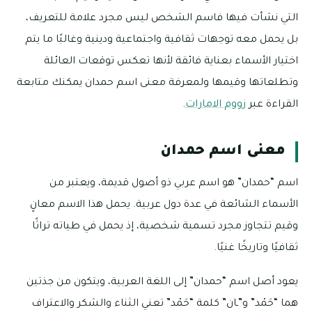
التي نشأت فيها فاسم الشخص ليس مجرد علامة للتعريف،
بل يحمل معه توجهات ثقافية واجتماعية ودينية وغالبًا ما يتم
اختيار الأسماء بعناية فائقة لأنها تعكس توقعات العائلة
وتطلعاتها وقيمها ولمعرفة معنى اسم حمدان يمكنك متابعة
القراءة عبر
زووم الامارات
.
معنى اسم حمدان
اسم “حمدان” هو اسم عربي ذو أصول قديمة، ويعتبر من
الأسماء الشائعة في عدة دول عربية. يحمل هذا الاسم معانٍ
وقيم تتجاوز مجرد تسمية شخصية، إذ يحمل في طياته تراثًا
ثقافيًا وتاريخًا غنيًا.
يعود أصل اسم “حمدان” إلى اللغة العربية، ويتكون من جذتين
هما “حَمْد” و”ـان” كلمة “حَمْد” تعني الثناء والشكر والاعتراف