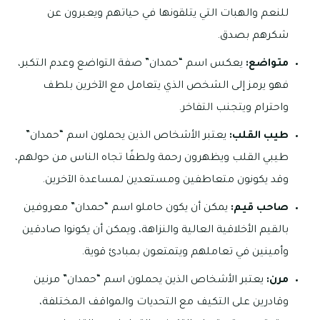
للنعم والهبات التي يتلقونها في حياتهم ويعبرون عن
شكرهم بصدق.
متواضع:
يعكس اسم “حمدان” صفة التواضع وعدم التكبر،
فهو يرمز إلى الشخص الذي يتعامل مع الآخرين بلطف
واحترام ويتجنب التفاخر.
طيب القلب:
يعتبر الأشخاص الذين يحملون اسم “حمدان”
طيبي القلب ويظهرون رحمة ولطفًا تجاه الناس من حولهم،
وقد يكونون متعاطفين ومستعدين لمساعدة الآخرين.
صاحب قيم:
يمكن أن يكون حاملو اسم “حمدان” معروفين
بالقيم الأخلاقية العالية والنزاهة، ويمكن أن يكونوا صادقين
وأمينين في تعاملهم ويتمتعون بمبادئ قوية.
مرن:
يعتبر الأشخاص الذين يحملون اسم “حمدان” مرنين
وقادرين على التكيف مع التحديات والمواقف المختلفة،