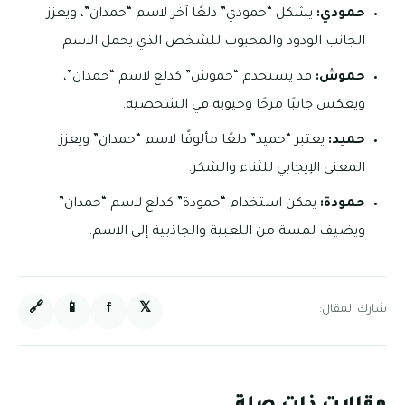
حمودي:
يشكل “حمودي” دلعًا آخر لاسم “حمدان”، ويعزز
الجانب الودود والمحبوب للشخص الذي يحمل الاسم.
حموش:
قد يستخدم “حموش” كدلع لاسم “حمدان”،
ويعكس جانبًا مرحًا وحيوية في الشخصية.
حميد:
يعتبر “حميد” دلعًا مألوفًا لاسم “حمدان” ويعزز
المعنى الإيجابي للثناء والشكر.
حمودة:
يمكن استخدام “حمودة” كدلع لاسم “حمدان”
ويضيف لمسة من اللعبية والجاذبية إلى الاسم.
🔗
📱
f
𝕏
شارك المقال: