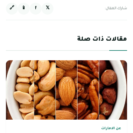
🔗
📱
f
𝕏
شارك المقال:
مقالات ذات صلة
عن الامارات