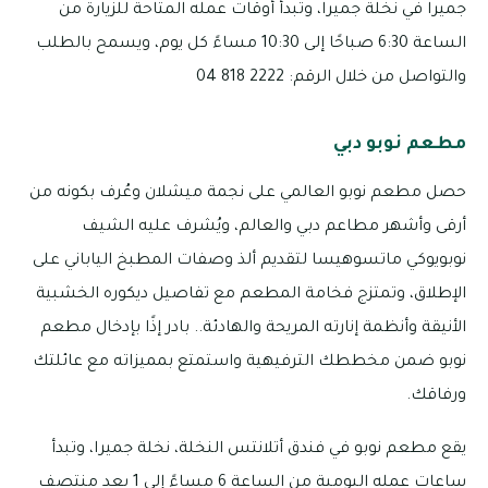
جميرا في نخلة جميرا، وتبدأ أوقات عمله المتاحة للزيارة من
الساعة 6:30 صباحًا إلى 10:30 مساءً كل يوم، ويسمح بالطلب
والتواصل من خلال الرقم: 2222 818 04
مطعم نوبو دبي
حصل مطعم نوبو العالمي على نجمة ميشلان وعُرف بكونه من
أرقى وأشهر مطاعم دبي والعالم، ويُشرف عليه الشيف
نوبويوكي ماتسوهيسا لتقديم ألذ وصفات المطبخ الياباني على
الإطلاق، وتمتزج فخامة المطعم مع تفاصيل ديكوره الخشبية
الأنيقة وأنظمة إنارته المريحة والهادئة.. بادر إذًا بإدخال مطعم
نوبو ضمن مخططك الترفيهية واستمتع بمميزاته مع عائلتك
ورفاقك.
يقع مطعم نوبو في فندق أتلانتس النخلة، نخلة جميرا، وتبدأ
ساعات عمله اليومية من الساعة 6 مساءً إلى 1 بعد منتصف