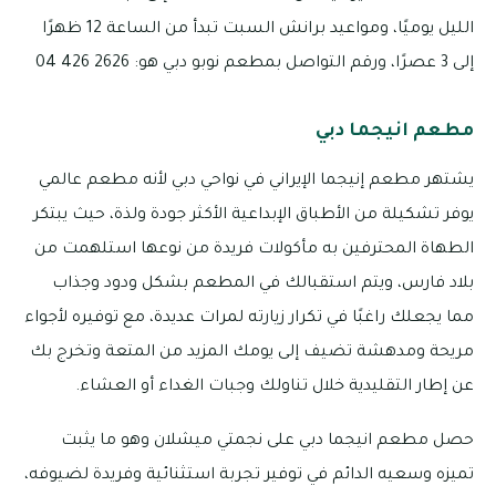
الليل يوميًا، ومواعيد برانش السبت تبدأ من الساعة 12 ظهرًا
إلى 3 عصرًا، ورقم التواصل بمطعم نوبو دبي هو: 2626 426 04
مطعم انيجما دبي
يشتهر مطعم إنيجما الإيراني في نواحي دبي لأنه مطعم عالمي
يوفر تشكيلة من الأطباق الإبداعية الأكثر جودة ولذة، حيث يبتكر
الطهاة المحترفين به مأكولات فريدة من نوعها استلهمت من
بلاد فارس، ويتم استقبالك في المطعم بشكل ودود وجذاب
مما يجعلك راغبًا في تكرار زيارته لمرات عديدة، مع توفيره لأجواء
مريحة ومدهشة تضيف إلى يومك المزيد من المتعة وتخرج بك
عن إطار التقليدية خلال تناولك وجبات الغداء أو العشاء.
حصل مطعم انيجما دبي على نجمتي ميشلان وهو ما يثبت
تميزه وسعيه الدائم في توفير تجربة استثنائية وفريدة لضيوفه،