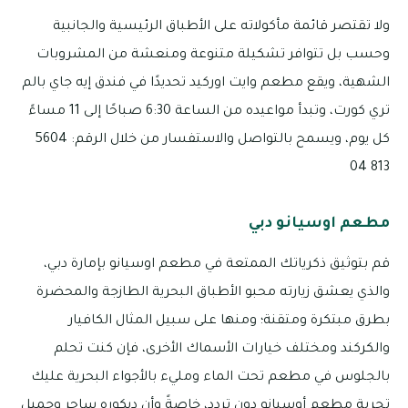
ولا تقتصر قائمة مأكولاته على الأطباق الرئيسية والجانبية
وحسب بل تتوافر تشكيلة متنوعة ومنعشة من المشروبات
الشهية، ويقع مطعم وايت اوركيد تحديدًا في فندق إيه جاي بالم
تري كورت، وتبدأ مواعيده من الساعة 6:30 صباحًا إلى 11 مساءً
كل يوم، ويسمح بالتواصل والاستفسار من خلال الرقم: 5604
813 04
مطعم اوسيانو دبي
قم بتوثيق ذكرياتك الممتعة في مطعم اوسيانو بإمارة دبي،
والذي يعشق زيارته محبو الأطباق البحرية الطازجة والمحضرة
بطرق مبتكرة ومتقنة؛ ومنها على سبيل المثال الكافيار
والكركند ومختلف خيارات الأسماك الأخرى، فإن كنت تحلم
بالجلوس في مطعم تحت الماء ومليء بالأجواء البحرية عليك
تجربة مطعم أوسيانو دون تردد، خاصةً وأن ديكوره ساحر وجميل