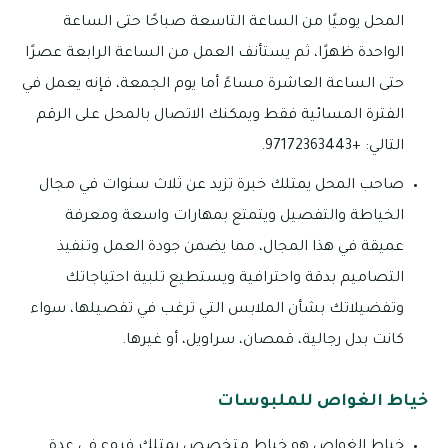
المحل يوميًا من الساعة التاسعة صباحًا حتى الساعة
الواحدة ظهرًا، ثم يستأنف العمل من الساعة الرابعة عصرًا
حتى الساعة العاشرة مساءً أما يوم الجمعة، فإنه يعمل في
الفترة المسائية فقط ويمكنك الاتصال بالمحل على الرقم
التالي: +97172363443.
صاحب المحل يمتلك خبرة تزيد عن ثلاث سنوات في مجال
الخياطة والتفصيل ويتمتع بمهارات واسعة ومعرفة
عميقة في هذا المجال، مما يضمن جودة العمل وتنفيذ
التصاميم بدقة واحترافية ويستطيع تلبية احتياجاتك
وتفضيلاتك بشأن الملابس التي ترغب في تفصيلها، سواء
كانت بدل رجالية، قمصان، سراويل، أو غيرها.
خياط الغواص للملبوسات
خياط الغواص هو خياط متخصص يمتلك فروع في عدة