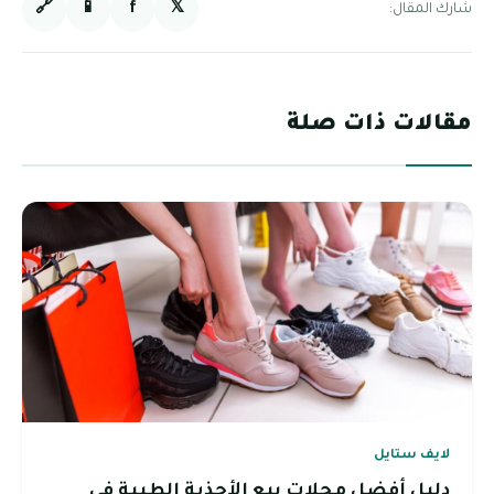
🔗
📱
f
𝕏
شارك المقال:
مقالات ذات صلة
لايف ستايل
دليل أفضل محلات بيع الأحذية الطبية في