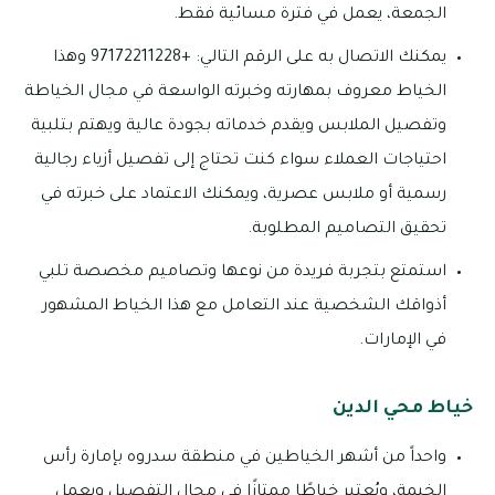
الجمعة، يعمل في فترة مسائية فقط.
يمكنك الاتصال به على الرقم التالي: +97172211228 وهذا
الخياط معروف بمهارته وخبرته الواسعة في مجال الخياطة
وتفصيل الملابس ويقدم خدماته بجودة عالية ويهتم بتلبية
احتياجات العملاء سواء كنت تحتاج إلى تفصيل أزياء رجالية
رسمية أو ملابس عصرية، ويمكنك الاعتماد على خبرته في
تحقيق التصاميم المطلوبة.
استمتع بتجربة فريدة من نوعها وتصاميم مخصصة تلبي
أذواقك الشخصية عند التعامل مع هذا الخياط المشهور
في الإمارات.
خياط محي الدين
واحداً من أشهر الخياطين في منطقة سدروه بإمارة رأس
الخيمة، ويُعتبر خياطًا ممتازًا في مجال التفصيل ويعمل