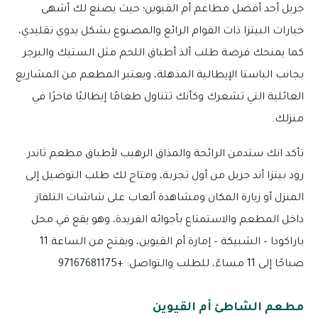
جريل أحد أفضل مطاعم أم القيوين؛ حيث يصنع لك أشهى
خيارات البيتزا ذات القوام الرائع والمصنوع بشكل يدوي تقليدي،
كما يمنحك فرصة طلب ألذ أطباق اللحم مثل الستيك والبرجر
بجانب الباستا الإيطالية المذهلة، ويعتبر المطعم من المشاريع
العائلية التي تشعرك وكأنك تتناول طعامًا إيطاليًا فاخرًا في
منزلك.
تأكد انك ستدمن الرائحة والمذاق الرهيب لأطباق مطعم ثاندر
رود بيتزا أند جريل من أول تجربة، ومتاح لك طلب التوصيل إلى
المنزل أو زيارة المكان ومشاهدة ألعاب على شاشات التلفاز
داخل المطعم والاستمتاع بأجوائه الفريدة، وهو يقع في محل
باراكودا – الشبيكة – إمارة أم القيوين، ويفتح من الساعة 11
صباحًا إلى 11 مساءً، للطلب والتواصل: +97167681175
مطعم الشاطئ أم القيوين