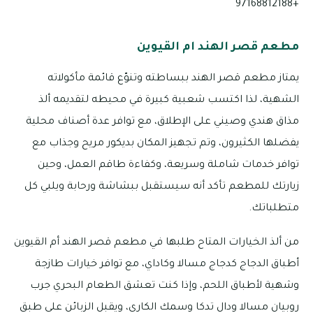
+97168812188
مطعم قصر الهند ام القيوين
يمتاز مطعم قصر الهند ببساطته وتنوّع قائمة مأكولاته
الشهية، لذا اكتسب شعبية كبيرة في محيطه لتقديمه ألذ
مذاق هندي وصيني على الإطلاق، مع توافر عدة أصناف محلية
يفضلها الكثيرون، وتم تجهيز المكان بديكور مريح وجذاب مع
توافر خدمات شاملة وسريعة، وكفاءة طاقم العمل، وحين
زيارتك للمطعم تأكد أنه سيستقبل ببشاشة ورحابة ويلبي كل
متطلباتك.
من ألذ الخيارات المتاح طلبها في مطعم قصر الهند أم القيوين
أطباق الدجاج كدجاج مسالا وكاداي، مع توافر خيارات طازجة
وشهية لأطباق اللحم، وإذا كنت تعشق الطعام البحري جرب
روبيان مسالا ودال تدكا وسمك الكاري، ويقبل الزبائن على طبق