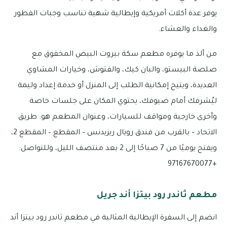
يوفر عدة أكلات أمريكية وإيطالية شهية تناسب وجبات الفطور
والغداء والعشاء.
من ألذ ما يوفره مطعم سكة بيروت البيض المخفوق مع
صلصة البيستو، والبان كيك، والفتوش، وخيارات المشاوي
العديدة، ويتيح إمكانية الطلب إلى المنزل أو خدمة إعداد وليمة
ليُشرفك أمام ضيوفك، يحتوي المكان على جلسات خاصة
وأخرى خارجية ومواقف للسيارات، وعنوان المطعم هو: طريق
الاتحاد – بالقرب من فندق رويال ريزيدنس – المقطع – المقطع 2،
ويفتح يوميًا من 7 صباحًا إلى 2 بعد منتصف الليل، وللتواصل:
+97167670077
مطعم ثاندر رود بيتزا أند جريل
انضم إلى السفرة الإيطالية المثالية في مطعم ثاندر رود بيتزا أند