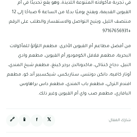
في تجربة مأكولاته المتنوعة اللذيذة، وهو يقع تحديدًا في أم
القيوين القديمة، ويفتح يوميًا بدءًا من الساعة 6 صباحًا إلى 12
منتصف الليل، ويتيح التواصل والاستفسار والطلب على الرقم:
+97167656931
من أفضل مطاعم أم القيوين الأخرى: مطعم اللؤلؤ للمأكولات
البحرية، مطعم فلافل الكومودور أم القيوين، مطعم وادي
النيل، دجاج كنتاكي، ماكدونالدز، برجر كينغ، مطعم شيخ المندي،
أوتار كافيه، دانكن دونتس، ستاربكس، شيكسبير أند كو، مطعم
افندم التركي، مطعم باب المندي، مطعم داس براهاوس
البافاري، مطعم صب واي أم القيوين وغير ذلك.
🔗
📱
f
𝕏
شارك المقال: