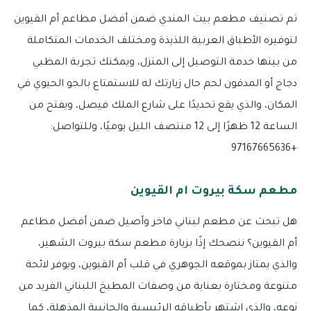
تم تصنيف مطعم بيت المندي ضمن أفضل مطاعم أم القيوين
لتوفيره الأطباق العربية اللذيذة ومختلف الخدمات المتكاملة
من بينها خدمة التوصيل إلى المنزل، ويمكنك تجربة المظبي
دجاج أو المدفون لحم حال زيارتك له للاستمتاع بالجو الحيوي في
المكان، والذي يقع تحديدًا على شارع الملك فيصل، ويفتح من
الساعة 12 ظهرًا إلى 12 منتصف الليل يوميًا، وللتواصل:
+97167665636
مطعم سكة بيروت ام القيوين
هل تبحث عن مطعم لبناني فاخر وأصيل ضمن أفضل مطاعم
أم القيوين؟ ننصحك إذًا بزيارة مطعم سكة بيروت الشهير،
والذي يمتاز بموقعه الجوهري في قلب أم القيوين، ويوفر لائحة
متنوعة ومختارة بعناية من وصفات المطبخ اللبناني الفريد من
نوعه، والذي اشتهر بأطباقه الرئيسية والجانبية المذهلة، كما