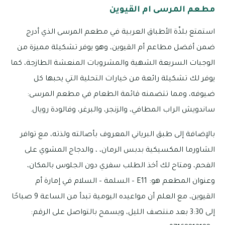
مطعم المرسى ام القيوين
استمتع بلذّة الأطباق العربية في مطعم المرسى الذي أدرج
ضمن أفضل مطاعم أم القيوين، وهو يوفر تشكيلة مميزة من
الوجبات السريعة الشهية والمشروبات المنعشة الطازجة، كما
يوفر لك تشكيلة رائعة من خيارات التحلية التي يحبها كل
ضيوفه، ومما تتضمنه قائمة الطعام في مطعم المرسى:
ساندويش الراب المطافي، والزنجر، والبرغر، وفالودة رويال.
بالإضافة إلى طبق البرياني المعروف بأصالته ولذته، مع توافر
الشاورما المكسيكية بدبس الرمان، ، والدجاج المشوي على
الفحم، ومتاح لك أخذ الطلب سفري دون الجلوس بالمكان،
وعنوان المطعم هو: E11 – السلمة – السلام في إمارة أم
القيوين، مع العلم أن مواعيده اليومية تبدأ من الساعة 9 صباحًا
إلى 3:30 بعد منتصف الليل، ويسمح بالتواصل على الرقم: