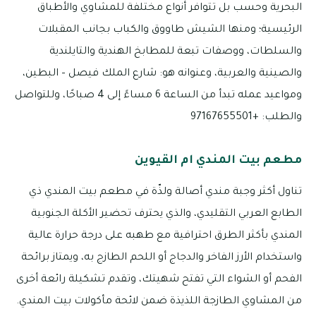
البحرية وحسب بل تتوافر أنواع مختلفة للمشاوي والأطباق
الرئيسية؛ ومنها الشيش طاووق والكباب بجانب المقبلات
والسلطات، ووصفات تبعة للمطابخ الهندية والتايلندية
والصينية والعربية، وعنوانه هو: شارع الملك فيصل – البطين،
ومواعيد عمله تبدأ من الساعة 6 مساءً إلى 4 صباحًا، وللتواصل
والطلب: +97167655501
مطعم بيت المندي ام القيوين
تناول أكثر وجبة مندي أصالة ولذّة في مطعم بيت المندي ذي
الطابع العربي التقليدي، والذي يحترف تحضير الأكلة الجنوبية
المندي بأكثر الطرق احترافية مع طهبه على درجة حرارة عالية
واستخدام الأرز الفاخر والدجاج أو اللحم الطازج به، ويمتاز برائحة
الفحم أو الشواء التي تفتح شهيتك، وتقدم تشكيلة رائعة أخرى
من المشاوي الطازجة اللذيذة ضمن لائحة مأكولات بيت المندي.