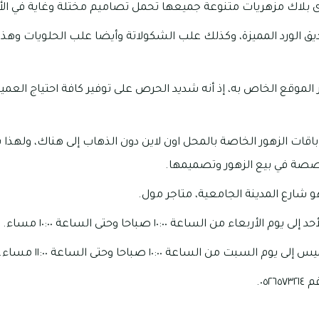
ى بلاك مزهريات متنوعة جميعها تحمل تصاميم مختلة وغاية في الأن
ق الورد المميزة، وكذلك علب الشكولاتة وأيضا علب الحلويات وهذا ي
الموقع الخاص به، إذ أنه شديد الحرص على توفير كافة احتياج العميل
قات الزهور الخاصة بالمحل اون لاين دون الذهاب إلى هناك، ولهذ
صصة في بيع الزهور وتصميمها.
 شارع المدينة الجامعية، متاجر مول.
بعاء من الساعة ١٠:٠٠ صباحا وحتى الساعة ١٠:٠٠ مساء.
بت من الساعة ١٠:٠٠ صباحا وحتى الساعة ١١:٠٠ مساء.
٠٥.