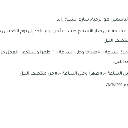
اسمين هو الرحبة، شارع الشيخ زايد.
عة ١٢:٠٠ من منتصف الليل.
٠٦.