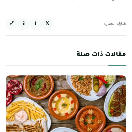
🔗
📱
f
𝕏
شارك المقال:
مقالات ذات صلة