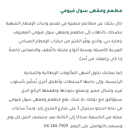
مطعم ومقهى سول فيومي
حال بحثك عن مطاعم متميزة في تقديم وجبات الإفطار الشهية
ننصحك بالذهاب إلى مطعم ومقهى سول فيومي المعروف
بإمارة دبي، والذي يوفّر الكثير من خيارات الإفطار الصباحي
العربية الأصيلة بوسط أجواءٍ مليئة باللُطف والانتعاش خاصةً
إذا كان يرافقك من تُحبّ.
كما يمكنك تناول أشهى المأكولات الإيطالية واللبنانية
الرئيسية، وإلى جانبها السلطات وأطباق أخرى تُحضّر بأسلوب
فريد وشكل مميز، وتتمتع بجودتها وطعمها الرائع الذي
سيتوافق مع ذوقك بلا شك، يقع مطعم ومقهى سول فيومي
في بناية انديجو سنترال 3 على شارع الشيخ زايد، وتبدأ ساعات
عمله من التاسعة صباحًا إلى الثالثة بعد منتصف الليل كل يوم،
ويسمح بالتواصل على الرقم: 7909 346 04