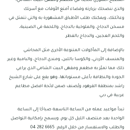
المطبخ السوري تحديدًا في مطعم ومقهى البيت الشامي،
والذي ننصحك بزيارته وقضاء أمتع الأوقات مع أسرتك
وعائلتك، ويمكنك طلب الأطباق المشهورة به والتي تتمثل في
مسخن الدجاج، والملوخية بالدجاج، واللحمة في الصينية،
واللحم العجين، والدجاج بالفطر.
بالإضافة إلى المأكولات المتنوعة الأخرى مثل المحاشي
والمنسف الأردني، والكوسا باللبن، ومندي الدجاج، والبامية وغير
ذلك مما تميّز به مطعم ومقهى البيت الشامي الذي يراعي
الجودة والنظافة بأعلى مستوياتها، وهو يقع على شارع الشيخ
راشد بمنطقة القرهود ويُصنف ضمن لائحة افضل مطاعم
عربية في دبي.
تبدأ مواعيد عمله من الساعة التاسعة صباحًا إلى الساعة
الواحدة بعد منتصف الليل كل يوم، ويسمح بإمكانية التواصل
والطلب والاستفسار من خلال الرقم: 6665 282 04