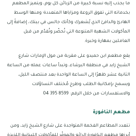
ما يجذب إليه نسبة كبيرة من الزبائن كل يوم، ويتميز المطعم
بخدماته التي تفوق الروعة ومزاياها المتعددة؛ ومنها الوسط
الهادئ والدافئ الذي يُشعرك وكأنك جالس في بيتك، إضافةً إلى
المأكولات الشهية المتنوعة التي تُحضّر وتُقدّم من قبل
العاملين بمهارة وخبرة.
يقع مطعم ابن حميدو على مقربة من مول الإمارات شارع
الشيخ زايد في منطقة البرشاء، وتبدأ ساعات عمله من الساعة
الثانية عشر ظهرًا إلى الساعة الواحدة بعد منتصف الليل،
ويسمح بإمكانية الطلب وطرح مُختلف التساؤلات
والاستفسارات من خلال الرقم: 8599 395 04
مطعم النافورة
تتعدد المطاعم الفخمة المتواجدة على شارع الشيخ زايد، ومن
أبرزها مطعم النافورة الرائع والموفّر للمأكولات اللبنانية اللذيذة