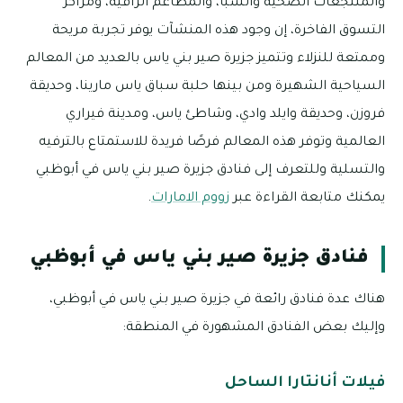
والمنتجعات الصحية والسبا، والمطاعم الراقية، ومراكز
التسوق الفاخرة، إن وجود هذه المنشآت يوفر تجربة مريحة
وممتعة للنزلاء وتتميز جزيرة صير بني ياس بالعديد من المعالم
السياحية الشهيرة ومن بينها حلبة سباق ياس مارينا، وحديقة
فروزن، وحديقة وايلد وادي، وشاطئ ياس، ومدينة فيراري
العالمية وتوفر هذه المعالم فرصًا فريدة للاستمتاع بالترفيه
والتسلية وللتعرف إلى فنادق جزيرة صير بني ياس في أبوظبي
يمكنك متابعة القراءة عبر
زووم الامارات
.
فنادق جزيرة صير بني ياس في أبوظبي
هناك عدة فنادق رائعة في جزيرة صير بني ياس في أبوظبي،
وإليك بعض الفنادق المشهورة في المنطقة:
فيلات أنانتارا الساحل