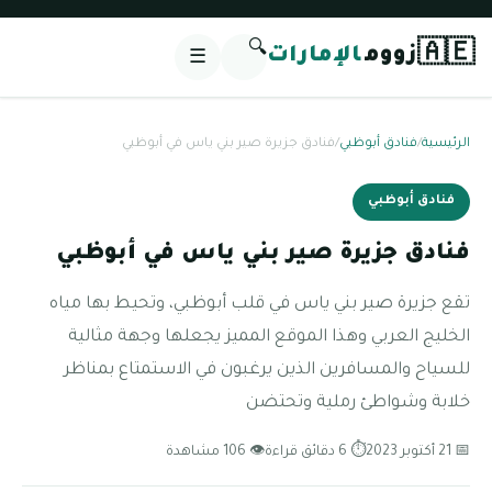
🔍
🇦🇪
زووم
الإمارات
☰
الرئيسية
/
فنادق أبوظبي
/
فنادق جزيرة صير بني ياس في أبوظبي
فنادق أبوظبي
فنادق جزيرة صير بني ياس في أبوظبي
تقع جزيرة صير بني ياس في قلب أبوظبي، وتحيط بها مياه
الخليج العربي وهذا الموقع المميز يجعلها وجهة مثالية
للسياح والمسافرين الذين يرغبون في الاستمتاع بمناظر
خلابة وشواطئ رملية وتحتضن
📅 21 أكتوبر 2023
⏱ 6 دقائق قراءة
👁 106 مشاهدة