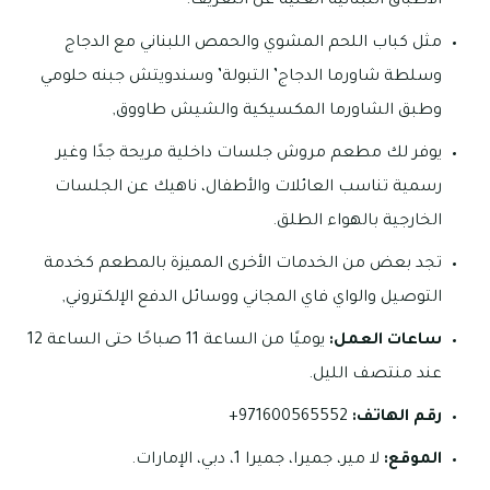
الأطباق اللبنانية الغنية عن التعريف.
مثل كباب اللحم المشوي والحمص اللبناني مع الدجاج
وسلطة شاورما الدجاج’ التبولة’ وسندويتش جبنه حلومي
وطبق الشاورما المكسيكية والشيش طاووق,
يوفر لك مطعم مروش جلسات داخلية مريحة جدًا وغير
رسمية تناسب العائلات والأطفال، ناهيك عن الجلسات
الخارجية بالهواء الطلق.
تجد بعض من الخدمات الأخرى المميزة بالمطعم كخدمة
التوصيل والواي فاي المجاني ووسائل الدفع الإلكتروني,
ساعات العمل:
يوميًا من الساعة 11 صباحًا حتى الساعة 12
عند منتصف الليل.
رقم الهاتف:
971600565552+
الموقع:
لا مير، جميرا، جميرا 1، دبي، الإمارات.