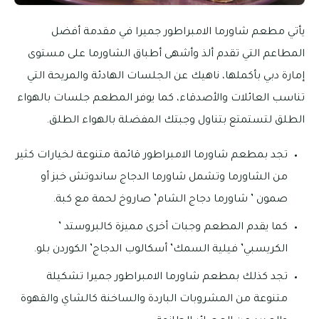
يأتي مطعم شاورما الامبراطور جميرا في مقدمة أفضل
المطاعم التي تقدم ألذ وأشهى أطباق الشاورما على مستوى
إمارة دبي بأكملها، ناهيك عن الجلسات الهادئة والمريحة التي
تناسب العائلات والأصدقاء، كما يوفر المطعم جلسات بالهواء
الطلق لتستمتع بتناول وجبتك المفضلة بالهواء الطلق.
تجد بمطعم شاورما الامبراطور قائمة متنوعة لخيارات كثير
من الشاورما وتشمل شاورما الدجاج ساندوتش خبز أو
صمون ’ شاورما دجاج الشام’ صاروخ لحمة مع كبة.
كما يقدم المطعم وجبات أخرى مميزة كالبروستد ’
الكريسبي’ فيلية السمك’ أسكالوب الدجاج’ الكوردن بلو.
تجد كذلك بمطعم شاورما الامبراطور جميرا تشكيلة
متنوعة من المشروبات الباردة والساخنة كالشاي والقهوة