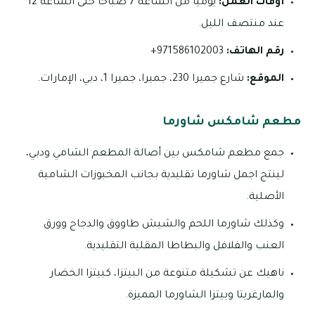
أوقات العمل:
يوميًا من الساعة 7 صباحًا حتى الساعة 12
عند منتصف الليل.
رقم الهاتف:
971586102003+
الموقع:
شارع جميرا 230، جميرا، جميرا 1، دبي، الإمارات.
مطعم شامكس شاورما
جمع مطعم شامكس بين أصالة المطعم الشامي ودبي،
لينتج اجمل شاورما تقليدية بجانب المخبوزات الشامية
الأصلية.
وكذلك شاورما اللحم والشيش طاووق والدجاج وورق
العنب والفلافل والبطاطا المقلية التقليدية.
ناهيك عن تشكيلة متنوعة من البيتزا، كبيتزا الخضار
والمارغريتا وبيتزا الشاورما المميزة.