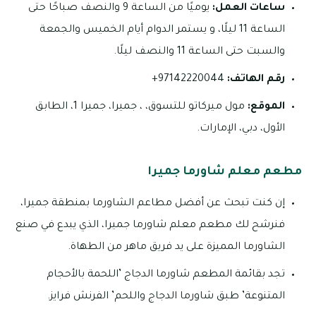
ساعات العمل:
يوميًا من الساعة 9 والنصف صباحًا حتى
الساعة 11 ليلًا، و يستمر الدوام أيام الخميس والجمعة
والسبت حتى الساعة 11 والنصف ليلًا.
رقم الهاتف:
97142220044+
الموقع:
مول ميركاتو للتسوق، ، جميرا، جميرا 1، الطابق
الأول، دبي، الإمارات.
مطعم معلم شاورما جميرا
إن كنت تبحث عن أفضل مطاعم الشاورما بمنطقة جميرا،
فنرشح لك مطعم معلم شاورما جميرا، الذي يبدع في صنع
الشاورما المميزة على يد فريق ماهر من الطهاة.
تجد بقائمة المطعم شاورما الدجاج ’اللحمة بالأحجام
المتنوعة’ طبق شاورما الدجاج واللحم’ الفرنش فرايز.