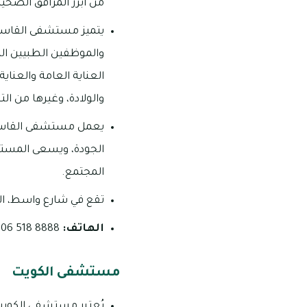
من أبرز المرافق الصح
يتميز مستشفى القاسمي
والموظفين الطبيين ال
العناية العامة والعناي
والولادة، وغيرها من ا
يعمل مستشفى القاسمي 
الجودة، ويسعى المستش
المجتمع.
تقع في شارع واسط، ال
الهاتف:
8888 518 06
مستشفى الكويت
يُعتبر مستشفى الكويت