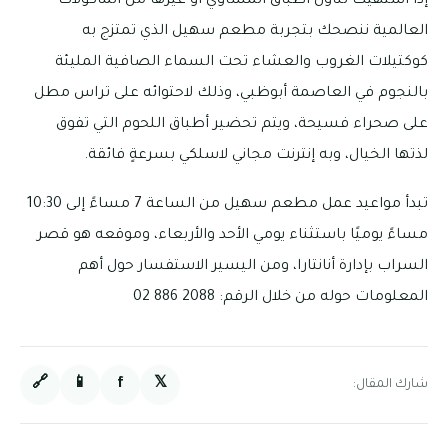
إذا اشتهيت تناول أطباق المشاوي أو غيرها من المأكولات
العالمية ننصحك بتجربة مطعم سهيل الذي تمتزج به
كوكتيلات الغروب والعشاء تحت السماء الصافية المليئة
بالنجوم في العاصمة أبوظبي، وذلك لاحتوائه على تراس مطل
على صحراء فسيحة، ويتم تحضير أطباق اللحوم التي تفوق
لذتها الخيال، وبه إنترنت مجاني لاسلكي بسرعةٍ فائقة.
تبدأ مواعيد عمل مطعم سهيل من الساعة 7 مساءً إلى 10:30
مساءً يوميًا باستثناء يومي الأحد والأربعاء، وموقعه هو قصر
السراب بإدارة أنانتارا، ومن اليسير الاستفسار حول أهم
المعلومات حوله من خلال الرقم: 2088 886 02
🔗
📱
f
𝕏
شارك المقال: