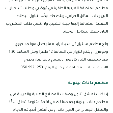
فاجعل مطعم مالتيزر هو وجهتك الأولى حين بحثك عن أشهر
مطاعم المنطقة الغربية الظفرة في أبوظبي واطلب ألذ خيارات
البرجر ذات المذاق الخرافي، وننصحك أيضًا بتناول البطاط
المقلية المضافة إليها جبنة الشيدر، ولا تنسى طلب المشروب
البارد معها لتتكامل الوجبة،
يقع مطعم مالتيزر في مدينة زايد مما يجعل موقعه حيوي
وجوهري، ويفتح للزوار من الساعة 12 ظهرًا وحتى الساعة 1:30
بعد منتصف الليل كل يوم، ويسمح بالتواصل وطرح
الاستفسارات المختلفة من خلال الرقم: 1253 992 050
مطعم دانات بينونة
إذا كنت تعشق تناول وصفات المطابخ الهندية والعربية فإن
مطعم دانات بينونة يجمعها لك في لائحة متنوعة تحقق اللذّة
والشكل الجمالي في الحين ذاته، ومن أفضل أطباقه الدجاج