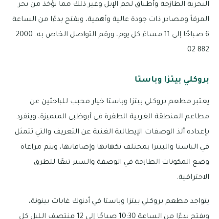
البحرية الطازجة وأطباق لحم الإبل وغير ذلك مما يؤخذ من بحر
المرفأ ومصادر ذات جودة عالية وأهمية، ويفتح بدءًا من الساعة
6 صباحًا إلى 11 مساءً كل يوم، ورقم التواصل الخاص به: 2000
882 02
بروكلي بيتزا وباستا
يعتبر مطعم بروكلي بيتزا وباستا خيار محبب للباحثين عن
مطاعم المنطقة الغربية الظفرة في أبوظبي المتميزة، وينفرد
بإعداده ألذ الوصفات الإيطالية الغنية عن التعريف والتي تتمثل
في الباستا والبيتزا بمختلف نكهاتها وإضافاتها، ويتم مراعاة
وضع المكونات الطازجة في الوصفة والسير تبعًا للطرق
الاحترافية.
يتواجد مطعم بروكلي بيتزا وباستا في أدنوك غابات بينونة،
ويفتح بدءًا من الساعة 10:30 صباحًا إلى 12 منتصف الليل كل