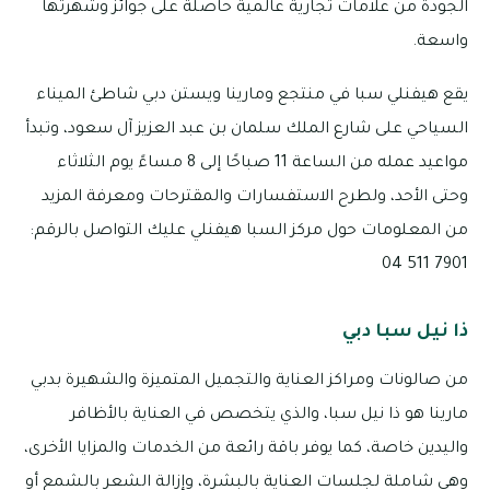
الجودة من علامات تجارية عالمية حاصلة على جوائز وشهرتها
واسعة.
يقع هيفنلي سبا في منتجع وﻣﺎرﻳﻨﺎ ويستن دبي شاطئ الميناء
السياحي على شارع الملك سلمان بن عبد العزيز آل سعود، وتبدأ
مواعيد عمله من الساعة 11 صباحًا إلى 8 مساءً يوم الثلاثاء
وحتى الأحد، ولطرح الاستفسارات والمقترحات ومعرفة المزيد
من المعلومات حول مركز السبا هيفنلي عليك التواصل بالرقم:
7901 511 04
ذا نيل سبا دبي
من صالونات ومراكز العناية والتجميل المتميزة والشهيرة بدبي
مارينا هو ذا نيل سبا، والذي يتخصص في العناية بالأظافر
واليدين خاصة، كما يوفر باقة رائعة من الخدمات والمزايا الأخرى،
وهي شاملة لجلسات العناية بالبشرة، وإزالة الشعر بالشمع أو