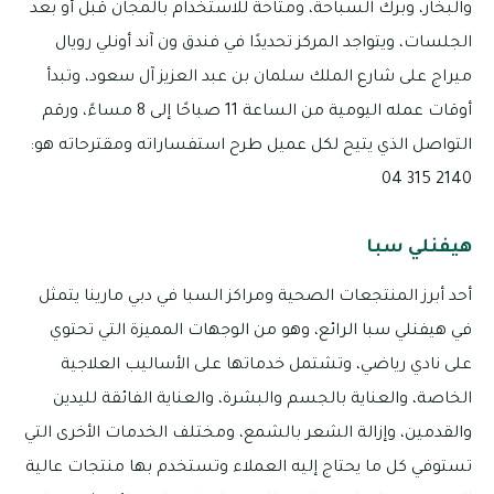
والبخار، وبرك السباحة، ومتاحة للاستخدام بالمجان قبل أو بعد
الجلسات، ويتواجد المركز تحديدًا في فندق ون آند أونلي رويال
ميراج على شارع الملك سلمان بن عبد العزيز آل سعود، وتبدأ
أوقات عمله اليومية من الساعة 11 صباحًا إلى 8 مساءً، ورقم
التواصل الذي يتيح لكل عميل طرح استفساراته ومقترحاته هو:
2140 315 04
هيفنلي سبا
أحد أبرز المنتجعات الصحية ومراكز السبا في دبي مارينا يتمثل
في هيفنلي سبا الرائع، وهو من الوجهات المميزة التي تحتوي
على نادي رياضي، وتشتمل خدماتها على الأساليب العلاجية
الخاصة، والعناية بالجسم والبشرة، والعناية الفائقة لليدين
والقدمين، وإزالة الشعر بالشمع، ومختلف الخدمات الأخرى التي
تستوفي كل ما يحتاج إليه العملاء وتستخدم بها منتجات عالية