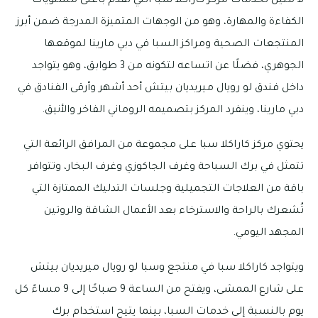
لا مثيل لخدمات مركز كاراكلا سبا التي تقدم بأعلى مستويات
الكفاءة والمهارة، وهو من الوجهات المتميزة المدرجة ضمن أبرز
المنتجعات الصحية ومراكز السبا في دبي مارينا لموقعها
الجوهري، فضلًا عن اتساعه لتكونه من 3 طوابق، وهو يتواجد
داخل فندق لو رويال ميريديان بيتش أحد أشهر وأرقى الفنادق في
دبي مارينا، وينفرد المركز بتصميمه الروماني الفاخر والأنيق.
يحتوي مركز كاراكلا سبا على مجموعة من المرافق الرائعة التي
تتمثل في برك السباحة وغرف الجاكوزي وغرف البخار، وتتوافر
باقة من العلاجات التجميلية وجلسات التدليك الممتازة التي
تُشعرك بالراحة والاسترخاء بعد الأعمال الشاقة والروتين
المجهد اليومي.
ويتواجد كاراكلا سبا في منتجع وسبا لو رويال ميريديان بيتش
على شارع الممشى، ويفتح من الساعة 9 صباحًا إلى 9 مساءً كل
يوم بالنسبة إلى خدمات السبا، بينما يتيح استخدام برك