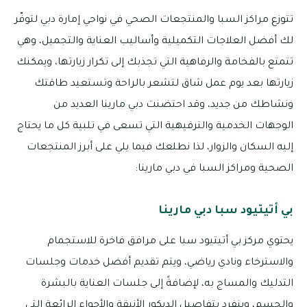
تتوزع مراكز السبا والمنتجعات الصحي في نواحي إمارة دبي لتوفّر
لك أفضل العلاجات التكميلية وأساليب العناية والتجميل، وهي
تتمتع بالفخامة والرفاهية التي تجذبك إلى تكرار زيارتها، ويمكنك
زيارتها بعد يوم عمل شاق لتشعر بالراحة وتستعيد طاقتك
ونشاطك من جديد، وقد احتضنت دبي مارينا العديد من
الوجهات الخدمية والترفيهية التي تسعى في تلبية كل ما يحتاج
إليه السكان والزوار، لذا نطلعك فيما يلي على أبرز المنتجعات
الصحية ومراكز السبا في دبي مارينا:
بي أتيتيود سبا دبي مارينا
يحتوي مركز بي أتيتيود سبا على مرافق فاخرة للاستجمام
والاسترخاء ونادي رياضي، ويتم تقديم أفضل خدمات وجلسات
التدليك والمساج به، لإضافةً إلى جلسات العناية بالبشرة
والجسم، وينفرد بتفاصيل الديكور الأنيقة والأجواء الرائعة التي