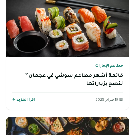
مطاعم الإمارات
قائمة أشهر مطاعم سوشي في عجمان’’
ننصح بزياراتها
📅 19 فبراير 2025
اقرأ المزيد ←