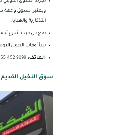
تجربة السوق الكويتي 
ويعتبر السوق وجهة شهي
التذكارية والهدايا.
يقع في قرب شارع أحم
تبدأ أوقات العمل اليومية من 08:00 صباحاً – أذان الظهر ومن 04:00 ع
الهاتف:
9099 452 055
سوق النخيل القديم