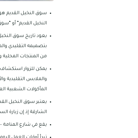
سوق النخيل القديم هو 
النخيل القديم” أو “سوق
يعود تاريخ سوق النخيل 
بتصميمه التقليدي والمع
من المنتجات المحلية وا
يمكن للزوار استكشاف أ
والملابس التقليدية وا
المأكولات الشعبية العر
يعتبر سوق النخيل القدي
الشارقة إذ إن زيارة ال
يقع في شارع المنامة –
تبدأ أوقات العمل اليومية من 09:00 صباحاً – 