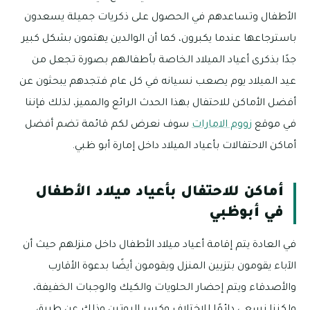
الأطفال وتساعدهم في الحصول على ذكريات جميلة يسعدون
باسترجاعها عندما يكبرون، كما أن الوالدين يهتمون بشكل كبير
جدًا بذكرى أعياد الميلاد الخاصة بأطفالهم بصورة تجعل من
عيد الميلاد يوم يصعب نسيانه في كل عام فتجدهم يبحثون عن
أفضل الأماكن للاحتفال بهذا الحدث الرائع والمميز، لذلك فإننا
في موقع
زووم الامارات
سوف نعرض لكم قائمة تضم أفضل
أماكن الاحتفالات بأعياد الميلاد داخل إمارة أبو ظبي.
أماكن للاحتفال بأعياد ميلاد الأطفال
في أبوظبي
في العادة يتم إقامة أعياد ميلاد الأطفال داخل منزلهم حيث أن
الآباء يقومون بتزيين المنزل ويقومون أيضًا بدعوة الأقارب
والأصدقاء ويتم إحضار الحلويات والكيك والوجبات الخفيفة،
ولكننا نسعى دائمًا للاختلاف وكسر الروتين وذلك عن طريق