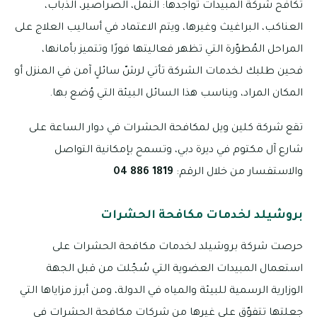
تُكافح شركة المبيدات تواجدها: النمل، الصراصير، الذباب،
العناكب، البراغيث وغيرها، ويتم الاعتماد في أساليب العلاج على
المراحل المُطوّرة التي تظهر فعاليتها فورًا وتتميز بأمانها،
فحين طلبك لخدمات الشركة تأتي لرشّ سائلٍ آمن في المنزل أو
المكان المراد، ويناسب هذا السائل البيئة التي وُضع بها.
تقع شركة كلين ويل لمكافحة الحشرات في دوار الساعة على
شارع آل مكتوم في ديرة دبي، وتسمح بإمكانية التواصل
والاستفسار من خلال الرقم:
1819 886 04
بروشيلد لخدمات مكافحة الحشرات
حرصت شركة بروشيلد لخدمات مكافحة الحشرات على
استعمال المبيدات العضوية التي سُجّلت من قبل الجهة
الوزارية الرسمية للبيئة والمياه في الدولة، ومن أبرز مزاياها التي
جعلتها تتفوّق على غيرها من شركات مكافحة الحشرات في