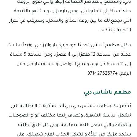
دبي، واستمتع بالعناصر المضافة إليها والتي تفوق الروعة؛
منها سباغيتي تاجليوليني، وجبن بارميزان، وستنبهر بالنتيجة
التي تجمع لك ما بين روعة المذاق والشكل، وسترغب في تكرار
التجربة بالتأكيد.
مكان مطعم أليشي تحديدًا هو: جزيرة بلوواترز دبي، وتبدأ ساعات
عمله من الساعة 12 ظهرًا إلى 4 عصرًا، ومن الساعة 5 مساءً
إلى 11 مساءً كل يوم، ومتاح التواصل والاستفسار من خلال
الرقم: +97142752577
مطعم تاشاس دبي
يُحضّر لك مطعم تاشاس في دبي ألذ المأكولات الإيطالية التي
تشمل الباستا الشهية، وتضاف إليها مختلف أنواع الصوصات
والعناصر التي تجعل اللذة مضاعفة، وفي كل طبقٍ تطلبه
ستجد مزيجًا من اللذّة والشكل الجذاب لفتح شهيتك، على