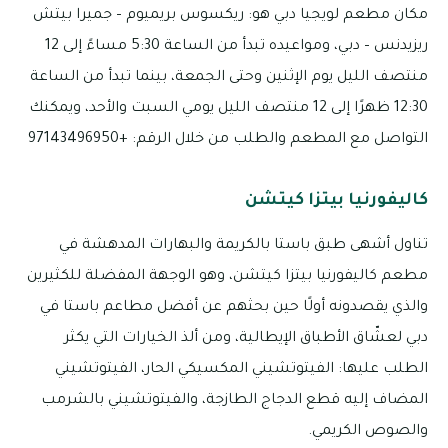
مكان مطعم لويجيا دبي هو: ريكسوس بريميوم – جميرا بيتش
ريزيدنس – دبي، ومواعيده تبدأ من الساعة 5:30 مساءً إلى 12
منتصف الليل يوم الإثنين وحتى الجمعة، بينما تبدأ من الساعة
12:30 ظهرًا إلى 12 منتصف الليل يومي السبت والأحد، ويمكنك
التواصل مع المطعم والطلب من خلال الرقم: +97143496950
كاليفورنيا بيتزا كيتشن
تناول أشهى طبق باستا بالكريمة والبهارات المدهشة في
مطعم كاليفورنيا بيتزا كيتشن، وهو الوجهة المفضلة للكثيرين
والذي يقصدونه أولًا حين بحثهم عن أفضل مطاعم باستا في
دبي لعشّاق الأطباق الإيطالية، ومن ألذ الخيارات التي يكثر
الطلب عليها: الفيتوتشيني المكسيكي الحار، الفيتوتشيني
المضاف إليه قطع الدجاج الطازجة، والفيتوتشيني بالشرمب
والصوص الكريمي.