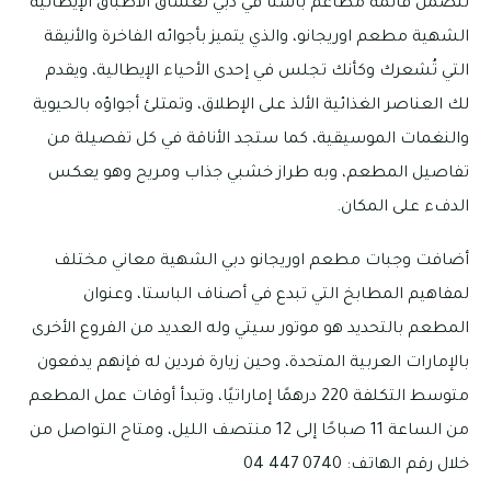
تتضمن قائمة مطاعم باستا في دبي لعشّاق الأطباق الإيطالية
الشهية مطعم اوريجانو، والذي يتميز بأجوائه الفاخرة والأنيقة
التي تُشعرك وكأنك تجلس في إحدى الأحياء الإيطالية، ويقدم
لك العناصر الغذائية الألذ على الإطلاق، وتمتلئ أجواؤه بالحيوية
والنغمات الموسيقية، كما ستجد الأناقة في كل تفصيلة من
تفاصيل المطعم، وبه طراز خشبي جذاب ومريح وهو يعكس
الدفء على المكان.
أضافت وجبات مطعم اوريجانو دبي الشهية معاني مختلف
لمفاهيم المطابخ التي تبدع في أصناف الباستا، وعنوان
المطعم بالتحديد هو موتور سيتي وله العديد من الفروع الأخرى
بالإمارات العربية المتحدة، وحين زيارة فردين له فإنهم يدفعون
متوسط التكلفة 220 درهمًا إماراتيًا، وتبدأ أوقات عمل المطعم
من الساعة 11 صباحًا إلى 12 منتصف الليل، ومتاح التواصل من
خلال رقم الهاتف: 0740 447 04