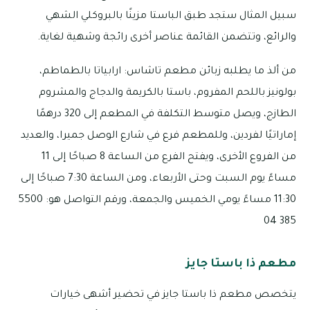
سبيل المثال ستجد طبق الباستا مزينًا بالبروكلي الشهي
والرائع، وتتضمن القائمة عناصر أخرى رائجة وشهية لغاية.
من ألذ ما يطلبه زبائن مطعم تاشاس: ارابياتا بالطماطم،
بولونيز باللحم المفروم، باستا بالكريمة والدجاج والمشروم
الطازج، ويصل متوسط التكلفة في المطعم إلى 320 درهمًا
إماراتيًا لفردين، وللمطعم فرع في شارع الوصل جميرا، والعديد
من الفروع الأخرى، ويفتح الفرع من الساعة 8 صباحًا إلى 11
مساءً يوم السبت وحتى الأربعاء، ومن الساعة 7:30 صباحًا إلى
11:30 مساءً يومي الخميس والجمعة، ورقم التواصل هو: 5500
385 04
مطعم ذا باستا جايز
يتخصص مطعم ذا باستا جايز في تحضير أشهى خيارات