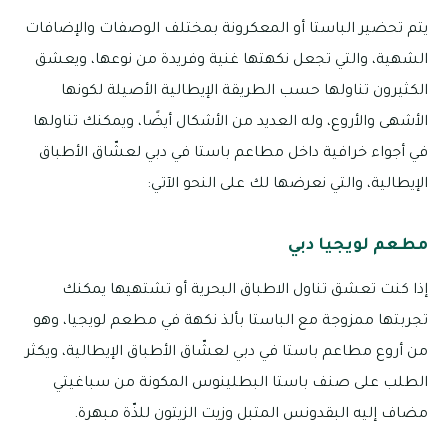
يتم تحضير الباستا أو المعكرونة بمختلف الوصفات والإضافات
الشهية، والتي تجعل نكهتها غنية وفريدة من نوعها، ويعشق
الكثيرون تناولها حسب الطريقة الإيطالية الأصيلة لكونها
الأشهى والأروع، وله العديد من الأشكال أيضًا، ويمكنك تناولها
في أجواء خرافية داخل مطاعم باستا في دبي لعشّاق الأطباق
الإيطالية، والتي نعرضها لك على النحو الآتي:
مطعم لويجيا دبي
إذا كنت تعشق تناول الاطباق البحرية أو تشتهيها يمكنك
تجربتها ممزوجة مع الباستا بألذ نكهة في مطعم لويجيا، وهو
من أروع مطاعم باستا في دبي لعشّاق الأطباق الإيطالية، ويكثر
الطلب على صنف باستا البطلينوس المكونة من سباغيتي
مضاف إليه البقدونس المتبل وزيت الزيتون للذّة مبهرة.