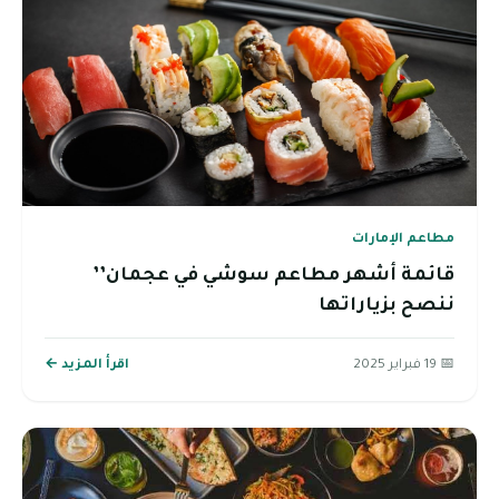
مطاعم الإمارات
قائمة أشهر مطاعم سوشي في عجمان’’
ننصح بزياراتها
📅 19 فبراير 2025
اقرأ المزيد ←