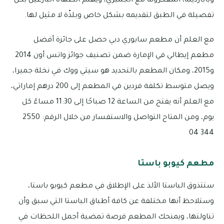
وبابارديله، المعكرونة مع الجمبري، ويهتم الطهاة البارعين بكل
تفصيلة في الطبق لتقديمه بشكل خاص وبلذّة لا مثيل لها.
مع العلم أن مطعم سابوري دبي حصل على جائزة أفضل
مطعم إيطالي في الإمارة ضمن تصنيف جوائز واتس أون 2014
و2015، ومكان المطعم بالتحديد هو سيتي ووك في نخلة جميرا،
ويصل متوسط تكلفة فردين في المطعم إلى 200 درهم إماراتي،
مع العلم أنه يفتح من الساعة 12 صباحًا إلى 11:30 مساءً كل
يوم، ومن المتاح التواصل والاستفسار من خلال الرقم: 2550
344 04
مطعم كيوبو باستا
ستتذوق الباستا الألذ على الإطلاق في مطعم كيوبو باستا،
وستلاحظ أنها مختلفة عن كافة أطباق الباستا التي سبق وأن
تناولتها، ويمنحك المطعم فرصة تمضية أجمل اللحظات في