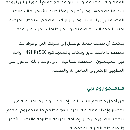
المعكرونة المختلفة، والتي تتوافق مع جميع أذواق الزبائن لروعة
شكلها وطعمها، ومن أكثرها رواجًا طبق تشيكن ماك والجبن
المضافين إلى الباستا، وحين زيارتك للمطعم ستحظى بفرصة
اختيار المكونات الخاصة بك وابتكار طبقك الفريد من نوعه.
يمكنك أن تطلب خدمة توصيل إلى منزلك التي يوفرها لك
مطعم ذا باستا جايز، ومكانه بالتحديد هو: 49HP+5GC – واحة
دبي السيليكون – منطقة صناعية – دبي، ومتاح لك الدخول على
التطبيق الإلكتروني الخاص به والطلب.
فلامنجو روم دبي
من أجمل مطاعم الباستا في إمارة دبي واكثرها احترافية في
تحضير وإعداد معكرونة الكركند هو مطعم فلامنجو روم، ويقوم
بتجهيز الطبق من خلال إضافة الكريمة الطازجة والبصل الأحمر
والطماطم الكرزية المحمصة.