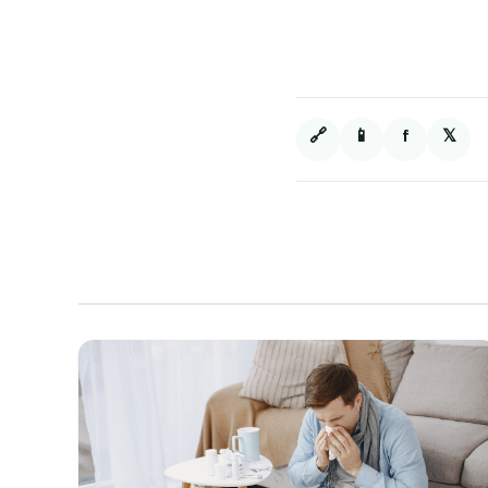
🔗
📱
f
𝕏