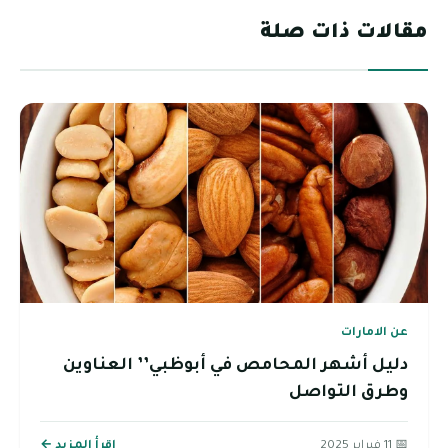
مقالات ذات صلة
عن الامارات
دليل أشهر المحامص في أبوظبي’’ العناوين
وطرق التواصل
📅 11 فبراير 2025
اقرأ المزيد ←