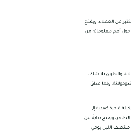
كثير من العملاء، ويفتح
لمقترحات حول أهم معلوماته من
اتة والحلوى بلا شك،
وكولاتة، ولها مذاق
لة فاخرة كهدية إلى
ظاهر، ويفتح بدايةً من
الساعة 9 صباحًا إلى 11 مساءً يوم السبت وحتى الأربعاء، بينما يفتح من الساعة 9 صباحًا إلى 12 منتصف الليل يومي