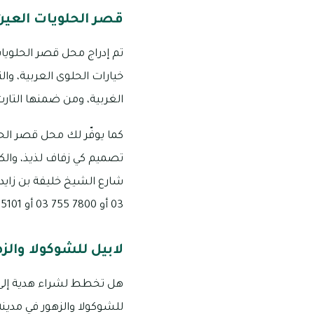
قصر الحلويات العين
تم إدراج محل قصر الحلويا
خيارات الحلوى العربية، وا
الغربية، ومن ضمنها التار
كما يوفّر لك محل قصر الحل
تصميم كي زفاف لذيذ، والك
03 أو 7800 755 03 أو 5101 965 055 أو 6054 998 056
لابيل للشوكولا والزه
هل تخطط لشراء هدية إلى 
للشوكولا والزهور في مدينة