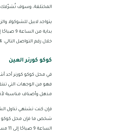
المختلفة، وسوف تُشرّفك
يتواجد لابيل للشوكولا والز
خلال رقم التواصل التالي: 8424 766 03
كوكو كورنر العين
في محل كوكو كورنر أحد أش
فهو من الوجهات التي تنتق
مذهل وأصناف مناسبة لأذو
فإن كنت تشتهي تناول الشو
شخص ما فإن محل كوكو كورن