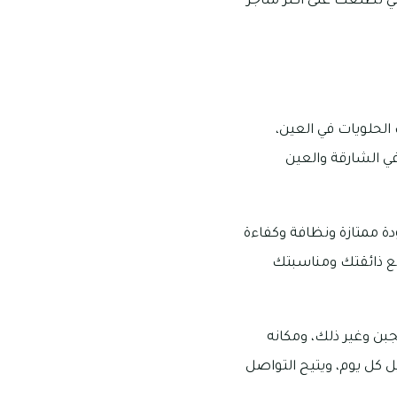
لي نطلعك على أكثر متاجر
 أشهر محلات الحلويات في العين،
في الشارقة والعين
دة ممتازة ونظافة وكفاءة
 مع ذائقتك ومناسبتك
جبن وغير ذلك، ومكانه
ايةً من الساعة 8 صباحًا إلى 12 عند منتصف الليل كل يوم، ويتيح التواصل