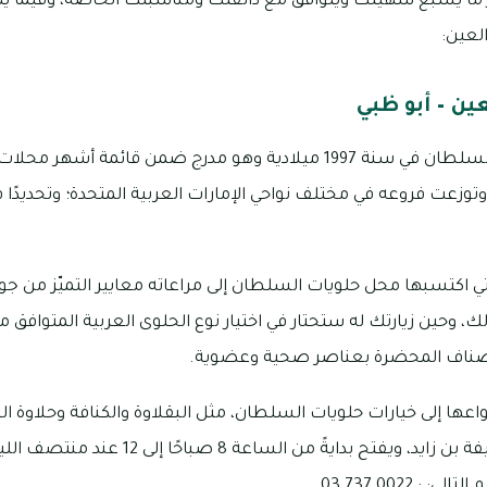
يار ما يشبع شهيتك ويتوافق مع ذائقتك ومناسبتك الخاصّة، وفيما ي
لعين:
ين – أبو ظبي
تم تأسيس محل حلويات السلطان في سنة 1997 ميلادية وهو مدرج ضمن قائمة
 وتوزعت فروعه في مختلف نواحي الإمارات العربية المتحدة؛ وتحديدًا 
ي اكتسبها محل حلويات السلطان إلى مراعاته معايير التميّز من جو
لك، وحين زيارتك له ستحتار في اختيار نوع الحلوى العربية المتوافق
الأصناف المحضرة بعناصر صحية وعضوية.
ها إلى خيارات حلويات السلطان، مثل البقلاوة والكنافة وحلاوة ال
تحديدًا هو شارع الشيخ خليفة بن زايد، ويفتح بد
 0022 737 03