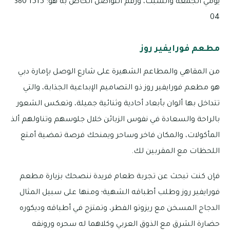
يومي الجمعة والسبت، ورقم التواصل الخاص به هو: 1515 380
04
مطعم فورايفير روز
من المقاهي والمطاعم الشهيرة على شارع الوصل بإمارة دبي
هو مطعم فورايفير روز ذو التصاميم الإبداعية الجذابة، والتي
تتداخل بها ألوان بأبعاد أحادية وثنائية جميلة، وتعكس الشعور
بالراحة والسعادة في نفوس الزبائن خلال جلوسهم وتناولهم ألذ
المأكولات، والمكان فاخر وساحر ويمنحك فرصة تمضية أمتع
اللحظات مع المقربين لك.
فإن كنت تبحث عن تجربة طعام فريدة ننصحك بزيارة مطعم
فورايفير روز وطلب أطباقه الشهية؛ ومنها على سبيل المثال
الدجاج المسخن مع ريزوتو الفطر، وتمتزج في أطباقه وديكوره
حضارة الشرق مع الذوق العربي وكلاهما له سحره ورونقه