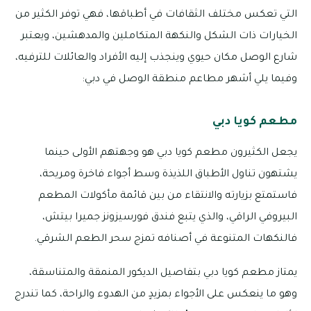
التي تعكس مختلف الثقافات في أطباقها، فهي توفر الكثير من
الخيارات ذات الشكل والنكهة المتكاملين والمدهشين، ويعتبر
شارع الوصل مكان حيوي وينجذب إليه الأفراد والعائلات للترفيه،
وفيما يلي أشهر مطاعم منطقة الوصل في دبي:
مطعم كويا دبي
يجعل الكثيرون مطعم كويا دبي هو وجهتهم الأولى حينما
يشتهون تناول الأطباق اللذيذة وسط أجواء فاخرة ومريحة،
فاستمتع بزيارته والانتقاء من بين قائمة مأكولات المطعم
البيروفي الراقي، والذي يتبع فندق فورسيزونز جميرا بيتش،
فالنكهات المتنوعة في أصنافه تمزج سحر الطعم الشرقي.
يمتاز مطعم كويا دبي بتفاصيل الديكور المنمقة والمتناسقة،
وهو ما ينعكس على الأجواء بمزيدٍ من الهدوء والراحة، كما تندرج