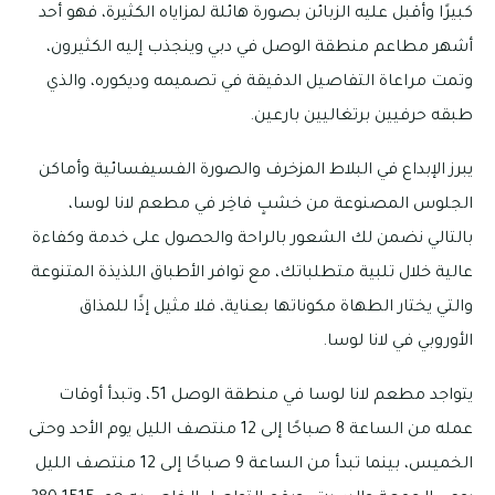
كبيرًا وأقبل عليه الزبائن بصورة هائلة لمزاياه الكثيرة، فهو أحد
أشهر مطاعم منطقة الوصل في دبي وينجذب إليه الكثيرون،
وتمت مراعاة التفاصيل الدقيقة في تصميمه وديكوره، والذي
طبقه حرفيين برتغاليين بارعين.
يبرز الإبداع في البلاط المزخرف والصورة الفسيفسائية وأماكن
الجلوس المصنوعة من خشبٍ فاخِر في مطعم لانا لوسا،
بالتالي نضمن لك الشعور بالراحة والحصول على خدمة وكفاءة
عالية خلال تلبية متطلباتك، مع توافر الأطباق اللذيذة المتنوعة
والتي يختار الطهاة مكوناتها بعناية، فلا مثيل إذًا للمذاق
الأوروبي في لانا لوسا.
يتواجد مطعم لانا لوسا في منطقة الوصل 51، وتبدأ أوقات
عمله من الساعة 8 صباحًا إلى 12 منتصف الليل يوم الأحد وحتى
الخميس، بينما تبدأ من الساعة 9 صباحًا إلى 12 منتصف الليل