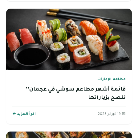
مطاعم الإمارات
قائمة أشهر مطاعم سوشي في عجمان’’
ننصح بزياراتها
📅 19 فبراير 2025
اقرأ المزيد ←