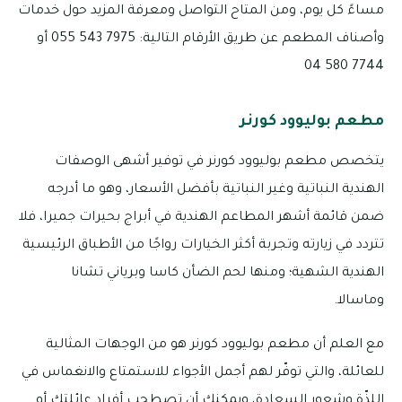
مساءً كل يوم، ومن المتاح التواصل ومعرفة المزيد حول خدمات
وأصناف المطعم عن طريق الأرقام التالية: 7975 543 055 أو
7744 580 04
مطعم بوليوود كورنر
يتخصص مطعم بوليوود كورنر في توفير أشهى الوصفات
الهندية النباتية وغير النباتية بأفضل الأسعار، وهو ما أدرجه
ضمن قائمة أشهر المطاعم الهندية في أبراج بحيرات جميرا، فلا
تتردد في زيارته وتجربة أكثر الخيارات رواجًا من الأطباق الرئيسية
الهندية الشهية؛ ومنها لحم الضأن كاسا وبرياني تشانا
وماسالا.
مع العلم أن مطعم بوليوود كورنر هو من الوجهات المثالية
للعائلة، والتي توفّر لهم أجمل الأجواء للاستمتاع والانغماس في
اللذّة وشعور السعادة، ويمكنك أن تصطحب أفراد عائلتك أو