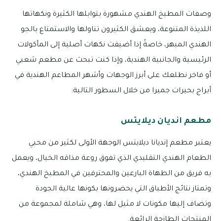
وصفات المطبخ الهندي مشهورة بتوابلها الكثيرة ونكهاتها
اللذيذة المتنوعة، ويعشق الكثيرون تناولها والاستمتاع بالجو
الهندي المبهر، خاصةً إذا أضيفت نكهات أصلية إلى المأكولات
الرئيسية والجانبية الهندية، وإذا كنت تبحث عن مطعم شعبي
أو فاخر نطلعك على أبرز الوجهات وأشهر المطاعم الهندية في
أبراج بحيرات جميرا من خلال السطور التالية:
مطعم انديان ديلايتس
يعتبر مطعم إنديانا ديلايتس الوجهة الأولى لكثير من محبي
الطعام الهندي التقليدي الذي تفوق روعة مذاقه الخيال، ويعمل
به فريق من الطهاة البارعين والمحترفين في المطبخ الهندي،
وتمتاز نتائج الأطباق التي يحضرونها بكونها عالية الجودة
وتضاف إليها مكونات لا مثيل لها، وهي شاملة لمجموعة من
المنتجات الطازجة الرائعة.