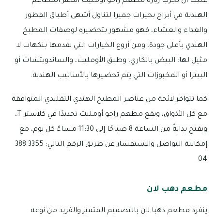
عليك أن تجرّب زيارة مطعم راجو أومليت أشهر المطاعم
الهندية في أبراج بحيرات جميرا لتناول أشهى أطباق الفطور
والغداء والعشاء، فهو مشهور بتحضيره لوصفات المطبخ
الهندي بأعلى جودة، ومن أروع الخيارات التي يقدمها بنكهات لا
مثيل لها: البيض بالكاري، وطبق الأومليت، والساندويتشات أو
البيتزا أو المخبوزات التي يتم تحضيرها بالأساليب الهندية.
كما تتوافر لائحة من عناصر المطبخ الهندي التقليدي المتوافقة
مع كل الأذواق، ويقع مطعم راجو أومليت تحديدًا في كلاستر T،
ويفتح بدايةً من الساعة 8 صباحًا إلى 11:30 مساءً كل يوم، مع
إمكانية التواصل والاستفسار عن طريق الرقم التالي: 3355 388
04
مطعم دهب لان
ينفرد مطعم دهبا لان بالتصميم المتميز والفريد من نوعه