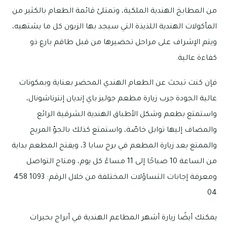
من المطابخ الهندية الملكية، وتمتلئ قائمة الطعام بالكثير من
المأكولات الهندية اللذيذة التي سيجد بها الزبون كل ما يشتهيه،
ويتم الإشراف على مراحل تحضيرها من قبل طاقم بارع ذو
كفاءة عالية.
فإن كنت تبحث عن الطعام الهندي المحضر بعناية وبمكونات
عالية الجودة جرب زيارة مطعم جوليز باي إنديان إنترناشونال،
واستمتع بطعم وشكل الأطباق الهندية الشرقية الرائع
والمضاف إليها توابل خاصّة، واستمتع كذلك بالجوّ المريح
والممتع بعد زيارة المطعم في برج سابا 3، ويفتح المطعم بداية
من الساعة 10 صباحًا إلى 11 مساءً كل يوم، ومتاح التواصل
ومعرفة إجابات التساؤلات المختلفة من خلال الرقم: 1093 458
04
يمكنك أيضًا زيارة أشهر المطاعم الهندية في أبراج بحيرات