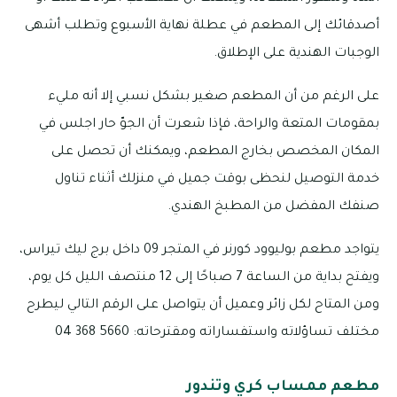
أصدقائك إلى المطعم في عطلة نهاية الأسبوع وتطلب أشهى
الوجبات الهندية على الإطلاق.
على الرغم من أن المطعم صغير بشكل نسبي إلا أنه مليء
بمقومات المتعة والراحة، فإذا شعرت أن الجوّ حار اجلس في
المكان المخصص بخارج المطعم، ويمكنك أن تحصل على
خدمة التوصيل لنحظى بوقت جميل في منزلك أثناء تناول
صنفك المفضل من المطبخ الهندي.
يتواجد مطعم بوليوود كورنر في المتجر 09 داخل برج ليك تيراس،
ويفتح بداية من الساعة 7 صباحًا إلى 12 منتصف الليل كل يوم،
ومن المتاح لكل زائر وعميل أن يتواصل على الرقم التالي ليطرح
مختلف تساؤلاته واستفساراته ومقترحاته: 5660 368 04
مطعم ممساب كري وتندور