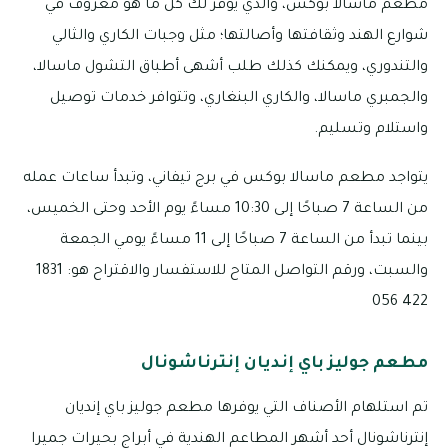
مطعم ماسالا بوكس، والذي يوفّر لك كل ما هو معروف في
شوارع الهند وثقافتها وأصالتها؛ مثل وجبات الكاري والثالي
والتندوري، ويمكنك كذلك طلب أشهى أطباق التشول ماسالا،
والجمبري ماسالا، والكاري البنغاري، وتتوافر خدمات توصيل
واستلام وتسليم.
يتواجد مطعم ماسالا بوكس في برج تيفاني، وتبدأ ساعات عمله
من الساعة 7 صباحًا إلى 10:30 مساءً يوم الأحد وحتى الخميس،
بينما تبدأ من الساعة 7 صباحًا إلى 11 مساءً يومي الجمعة
والسبت، ورقم التواصل المتاح للاستفسار والاقتراح هو: 1831
422 056
مطعم جوليز باي إنديان إنترناشونال
تم استلهام الأصناف التي يوفرها مطعم جوليز باي إنديان
إنترناشونال أحد أشهر المطاعم الهندية في أبراج بحيرات جميرا