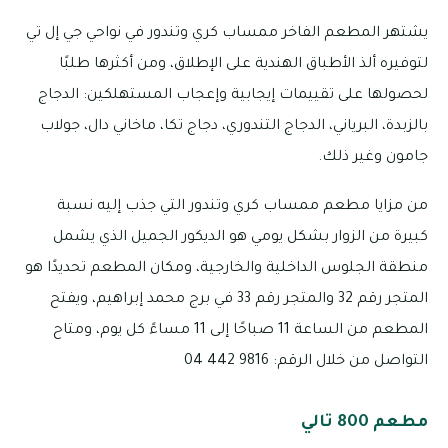
يشتهر المطعم الفاخر ممساب كري وتندور في نواحي جي إل تي
لتوفيره ألذ الأطباق الهندية على الإطلاق، ومن أكثرها طلبًا
لحصولها على تقييمات إيجابية وإعجاب المستهلكين: الدجاج
بالزبدة، البرياني، الدجاج التندوري، دجاج تكا، ماخاني دال، جولاب
جامون وغير ذلك.
من مزايا مطعم ممساب كري وتندور التي جذب إليه نسبة
كبيرة من الزوار بشكل يومي هو الديكور الجميل الذي يشمل
منطقة الجلوس الداخلية والخارجية، ومكان المطعم تحديدًا هو
المتجر رقم 32 والمتجر رقم 33 في برج محمد إبراهيم، ويفتح
المطعم من الساعة 11 صباحًا إلى 11 مساءً كل يوم، ومتاح
التواصل من خلال الرقم: 9816 442 04
مطعم 800 تالي