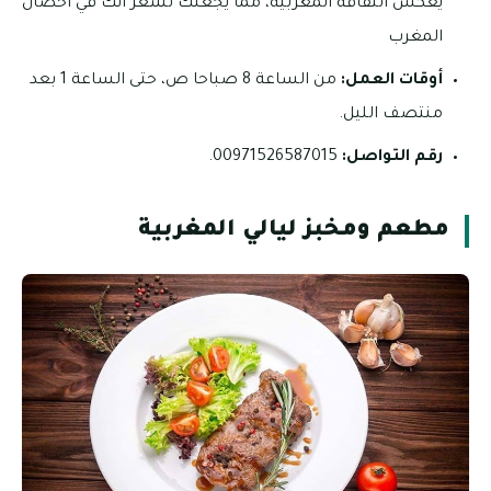
يعكس الثقافة المغربية، مما يجعلك تشعر انك في أحضان
المغرب
أوقات العمل:
من الساعة 8 صباحا ص، حتى الساعة 1 بعد
منتصف الليل.
رقم التواصل:
00971526587015.
مطعم ومخبز ليالي المغربية