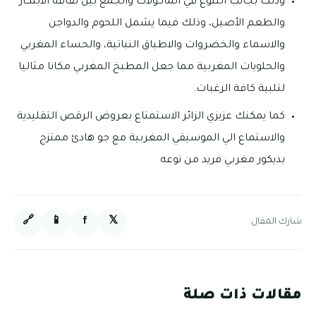
وذلك بجانب التنوع في المأكولات والجمع بين ثقافة الابتكار
والطعم الأصيل، وذلك فيما يشمل اللحوم والدواجن
والاسماء والخضروات والاطباق النباتية، والحساء المغربي
والحلويات المغربية مما جعل المطبخ المغربي مكانا مثاليا
لتلبية كافة الرغبات.
كما يمكنك عزيزي الزائر الاستمتاع بعروض الرقص التقليدية
والاستماع الي الموسيقي المغربية مع جو هادئ ممتزج
بديكور مغربي فريد من نوعه
🔗
📱
f
𝕏
شارك المقال:
مقالات ذات صلة