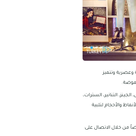
 وعصرية وتتميز
لموضة.
جينز، التنانير، السترات،
نماط والأحجام لتلبية
ً من خلال الاتصال على: