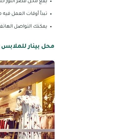
يقع محل قصر النور خلف
تبدأ أوقات العمل فيه من : 02:00 ظهراً – 10:00 مساءً (يومياً عدا
يمكنك التواصل الهاتفي من خل
محل بينار للملابس 