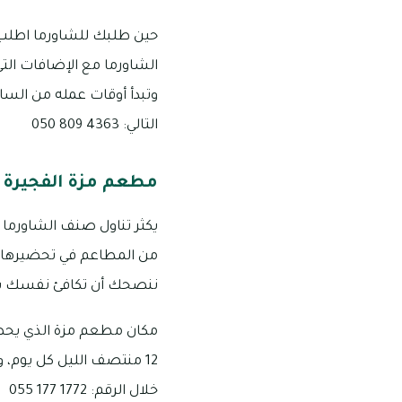
حين طلبك للشاورما اطلب بج
الشاورما مع الإضافات ال
التالي: 4363 809 050
مطعم مزة الفجيرة
يكثر تناول صنف الشاورما في
من المطاعم في تحضيرها وإ
ننصحك أن تكافئ نفسك بعد
12 منتصف الليل كل يوم،
خلال الرقم: 1772 177 055