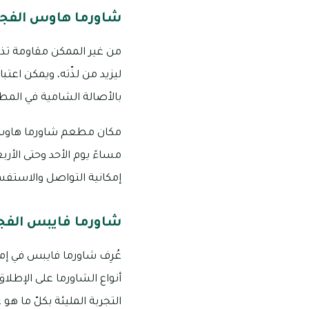
شاورما هاوس الفجي
من غير الممكن مقاومة تذو
ليزيد من لذّته، ويمكن اع
بالأصالة الشامية في المط
إمكانية التواصل والاستفسار وال
شاورما فايبس الفج
عُرِف شاورما فايبس في إمار
أنواع الشاورما على الإطل
التجربة المليئة بكلّ ما ه