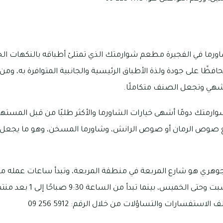
ما في الفجيرة مطعم شوارمتك الذي تمتلئ أطباقه بالنكهات الخرا
افظًا على جودة ولذة الأطباق الرئيسية والجانبية المتوافرة به، ومن ا
ي وتجعل الصنف متكاملًا.
رمتك دومًا أشهى خيارات الشاورما والأكثر طلبًا من قبل المستهلك
 مع صوص الرمان أو صوص الرانش، وشاورما المسخن، وهو ما يجعل ا
بعد منتصف الليل يوم السبت وحت
استفسارات والتساؤلات من خلال الرقم: 5912 256 09