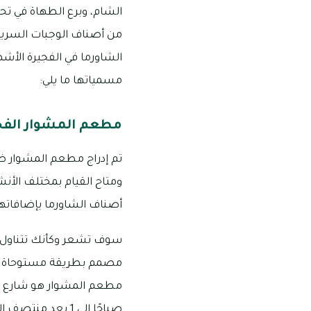
الشام، وبرع الطهاة في تحض
من أصناف الوجبات السريعة
الشاورما في الفجيرة الأشهر
مسمياتها ما يلي:
مطعم المشوار الفج
تم إدراج مطعم المشوار ضم
ومتاح القيام بمختلف الأنش
أصناف الشاورما بإضافاتها 
سوف تشعر وكأنك تتناول ال
مصمم بطريقة مستوحاة من بي
صباحًا إلى 1 بعد منتصف الليل، ورقم التواصل هو: 1113 223 09