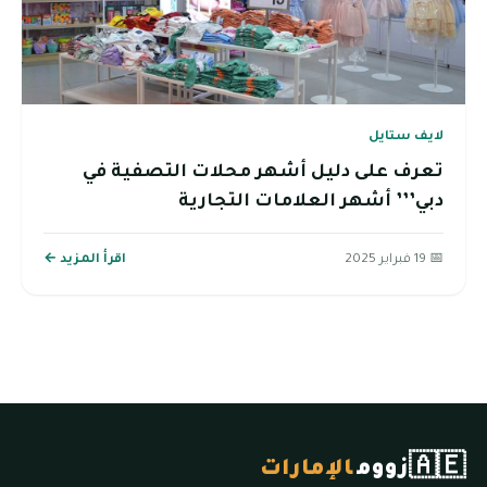
لايف ستايل
تعرف على دليل أشهر محلات التصفية في
دبي’’’ أشهر العلامات التجارية
📅 19 فبراير 2025
اقرأ المزيد ←
🇦🇪
زووم
الإمارات