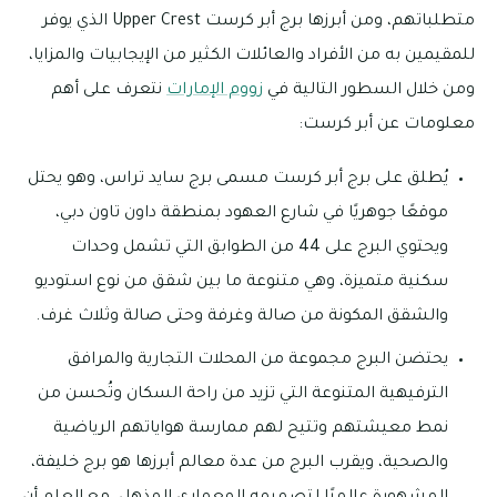
متطلباتهم، ومن أبرزها برج أبر كرست Upper Crest الذي يوفر
للمقيمين به من الأفراد والعائلات الكثير من الإيجابيات والمزايا،
ومن خلال السطور التالية في
زووم الإمارات
نتعرف على أهم
معلومات عن أبر كرست:
يُطلق على برج أبر كرست مسمى برج سايد تراس، وهو يحتل
موقعًا جوهريًا في شارع العهود بمنطقة داون تاون دبي،
ويحتوي البرج على 44 من الطوابق التي تشمل وحدات
سكنية متميزة، وهي متنوعة ما بين شقق من نوع استوديو
والشقق المكونة من صالة وغرفة وحتى صالة وثلاث غرف.
يحتضن البرج مجموعة من المحلات التجارية والمرافق
الترفيهية المتنوعة التي تزيد من راحة السكان وتُحسن من
نمط معيشتهم وتتيح لهم ممارسة هواياتهم الرياضية
والصحية، ويقرب البرج من عدة معالم أبرزها هو برج خليفة،