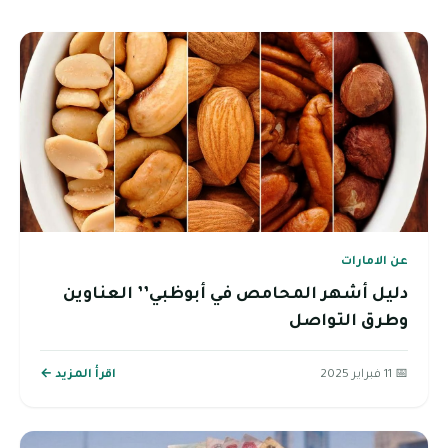
عن الامارات
دليل أشهر المحامص في أبوظبي’’ العناوين
وطرق التواصل
📅 11 فبراير 2025
اقرأ المزيد ←