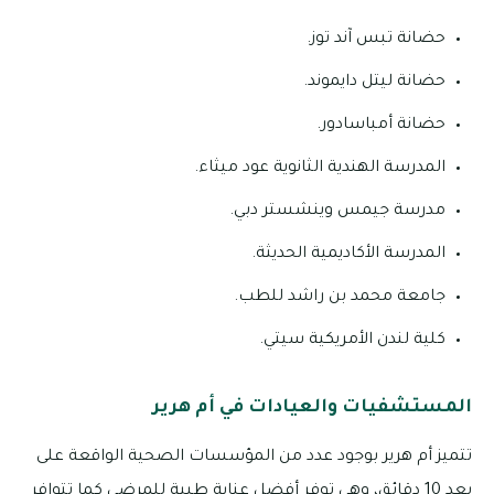
حضانة تبس آند توز.
حضانة ليتل دايموند.
حضانة أمباسادور.
المدرسة الهندية الثانوية عود ميثاء.
مدرسة جيمس وينشستر دبي.
المدرسة الأكاديمية الحديثة.
جامعة محمد بن راشد للطب.
كلية لندن الأمريكية سيتي.
المستشفيات والعيادات في أم هرير
تتميز أم هرير بوجود عدد من المؤسسات الصحية الواقعة على
بعد 10 دقائق، وهى توفر أفضل عناية طبية للمرضي كما تتوافر