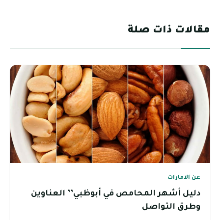
مقالات ذات صلة
عن الامارات
دليل أشهر المحامص في أبوظبي’’ العناوين
وطرق التواصل