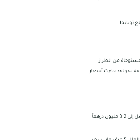
لمباني السكنية مستوحاة من الطراز
قة به ولقد جاءت أسعار
يمكنك تملك فيلا مكونة من 3 غرف في مجمع توبانجا بأسعار تبدأ من 1.5 مليون وتمتد لتصل إلى 3.2 مليون درهماً