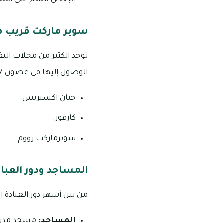
البعض منهم على استقل
سوبر ماركت قريب من
توجد الكثير من محلات الب
الوصول إليها في غضون 7 دقائق ونذكرها على النحو التالي:
جيان اكسبريس.
كارفور.
سوبرماركت زووم.
المساجد ودور العباد
من بين أشهر دور العبادة ال
المساجد:
مسجد مدن، 